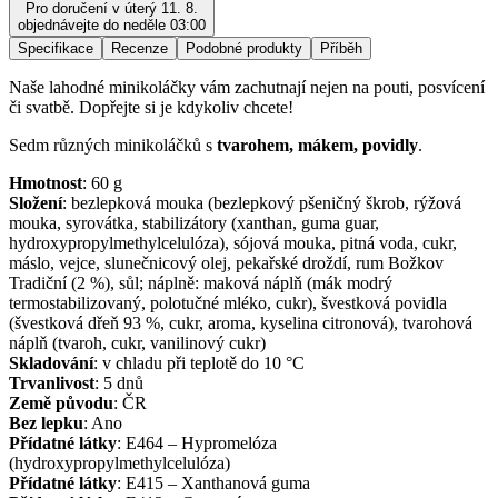
Pro doručení v úterý 11. 8.
objednávejte do neděle 03:00
Specifikace
Recenze
Podobné produkty
Příběh
Naše lahodné minikoláčky vám zachutnají nejen na pouti, posvícení
či svatbě. Dopřejte si je kdykoliv chcete!
Sedm různých minikoláčků s
tvarohem, mákem, povidly
.
Hmotnost
:
60
g
Složení
:
bezlepková mouka (bezlepkový pšeničný škrob, rýžová
mouka, syrovátka, stabilizátory (xanthan, guma guar,
hydroxypropylmethylcelulóza), sójová mouka, pitná voda, cukr,
máslo, vejce, slunečnicový olej, pekařské droždí, rum Božkov
Tradiční (2 %), sůl; náplně: maková náplň (mák modrý
termostabilizovaný, polotučné mléko, cukr), švestková povidla
(švestková dřeň 93 %, cukr, aroma, kyselina citronová), tvarohová
náplň (tvaroh, cukr, vanilinový cukr)
Skladování
:
v chladu při teplotě do 10 °C
Trvanlivost
:
5 dnů
Země původu
:
ČR
Bez lepku
:
Ano
Přídatné látky
:
E464 – Hypromelóza
(hydroxypropylmethylcelulóza)
Přídatné látky
:
E415 – Xanthanová guma