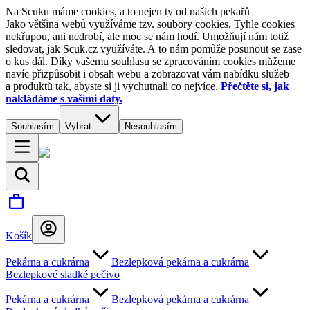
Na Scuku máme cookies, a to nejen ty od našich pekařů
Jako většina webů využíváme tzv. soubory cookies. Tyhle cookies
nekřupou, ani nedrobí, ale moc se nám hodí. Umožňují nám totiž
sledovat, jak Scuk.cz využíváte. A to nám pomůže posunout se zase
o kus dál. Díky vašemu souhlasu se zpracováním cookies můžeme
navíc přizpůsobit i obsah webu a zobrazovat vám nabídku služeb
a produktů tak, abyste si ji vychutnali co nejvíce.
Přečtěte si, jak
nakládáme s vašimi daty.
Souhlasím
Vybrat
Nesouhlasím
Košík
Pekárna a cukrárna
Bezlepková pekárna a cukrárna
Bezlepkové sladké pečivo
Pekárna a cukrárna
Bezlepková pekárna a cukrárna