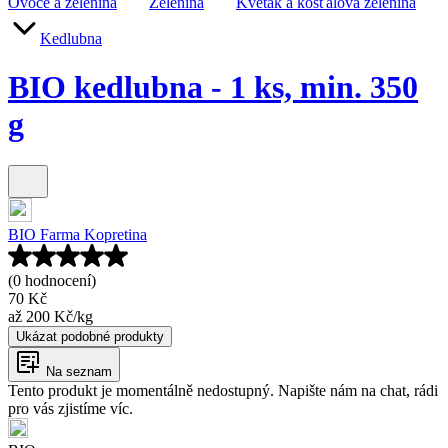
Ovoce a zelenina
Zelenina
Květák a košťálová zelenina
Kedlubna
BIO kedlubna - 1 ks, min. 350
g
BIO Farma Kopretina
(0 hodnocení)
70 Kč
až
200 Kč
/
kg
Ukázat podobné produkty
Na seznam
Tento produkt je momentálně nedostupný. Napište nám na chat, rádi
pro vás zjistíme víc.