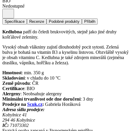
BIO
Nedostupné
Specifikace
Recenze
Podobné produkty
Příběh
Kedlubna
patří do čeledi brukvovitých, stejně jako jiné druhy
košťálové zeleniny.
Vysoký obsah vlákniny zajistí dlouhodobý pocit sytosti. Zelená
bulva je bohatá na vitamin B3 a kyselinu listovou. Obzvláště vysoký
je obsah vitaminu C. Kedlubna je také zdrojem minerálů (zejména
draslíku, vápníku, hořčíku a železa).
Hmotnost
:
min. 350
g
Skladování
:
v chladu do 10 °C
Země původu
:
ČR
Certifikace
:
BIO
Alergeny
:
Neobsahuje alergeny
Minimální trvanlivost ode dne doručení
:
3 dny
Prodejce na
Scuk.cz
:
Gabriela Horáková
Adresa sídla prodejce:
Kobylnice 41
294 46
Kobylnice
IČ:
71073302
Fyzická osoba zapsaná v živnostenském rejstříku