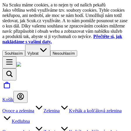
Na Scuku máme cookies, a to nejen ty od našich pekařů
Jako většina webů využíváme tzv. soubory cookies. Tyhle cookies
nekřupou, ani nedrobí, ale moc se nám hodí. Umožňují nám totiž
sledovat, jak Scuk.cz využíváte. A to nám pomůže posunout se zase
o kus dál. Díky vašemu souhlasu se zpracováním cookies můžeme
navíc přizpůsobit i obsah webu a zobrazovat vám nabídku služeb
a produktů tak, abyste si ji vychutnali co nejvíce.
Přečtěte si, jak
nakládáme s vašimi daty.
Souhlasím
Vybrat
Nesouhlasím
Košík
Ovoce a zelenina
Zelenina
Květák a košťálová zelenina
Kedlubna