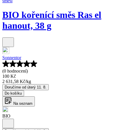
směsi
BIO kořenící směs Ras el
hanout, 38 g
Sonnentor
(0 hodnocení)
100 Kč
2 631,58 Kč
/
kg
Doručíme od úterý 11. 8.
Do košíku
Na seznam
BIO