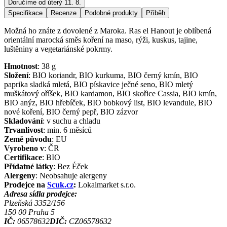
Doručíme od úterý 11. 8.
Specifikace
Recenze
Podobné produkty
Příběh
Možná ho znáte z dovolené z Maroka. Ras el Hanout je oblíbená
orientální marocká směs koření na maso, rýži, kuskus, tajine,
luštěniny a vegetariánské pokrmy.
Hmotnost
:
38
g
Složení
:
BIO koriandr, BIO kurkuma, BIO černý kmín, BIO
paprika sladká mletá, BIO pískavice ječné seno, BIO mletý
muškátový oříšek, BIO kardamon, BIO skořice Cassia, BIO kmín,
BIO anýz, BIO hřebíček, BIO bobkový list, BIO levandule, BIO
nové koření, BIO černý pepř, BIO zázvor
Skladování
:
v suchu a chladu
Trvanlivost
:
min. 6 měsíců
Země původu
:
EU
Vyrobeno v
:
ČR
Certifikace
:
BIO
Přídatné látky
:
Bez Éček
Alergeny
:
Neobsahuje alergeny
Prodejce na
Scuk.cz
:
Lokalmarket s.r.o.
Adresa sídla prodejce:
Plzeňská 3352/156
150 00
Praha 5
IČ:
06578632
DIČ:
CZ06578632