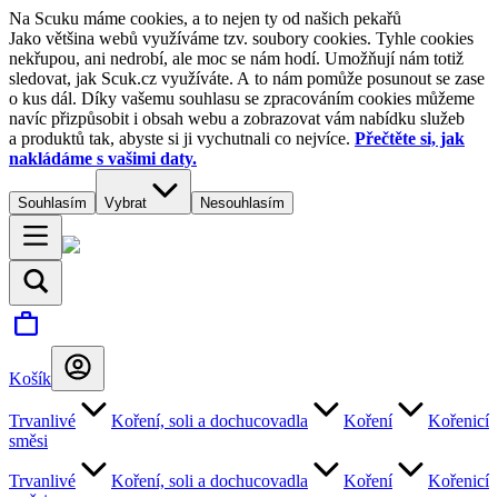
Na Scuku máme cookies, a to nejen ty od našich pekařů
Jako většina webů využíváme tzv. soubory cookies. Tyhle cookies
nekřupou, ani nedrobí, ale moc se nám hodí. Umožňují nám totiž
sledovat, jak Scuk.cz využíváte. A to nám pomůže posunout se zase
o kus dál. Díky vašemu souhlasu se zpracováním cookies můžeme
navíc přizpůsobit i obsah webu a zobrazovat vám nabídku služeb
a produktů tak, abyste si ji vychutnali co nejvíce.
Přečtěte si, jak
nakládáme s vašimi daty.
Souhlasím
Vybrat
Nesouhlasím
Košík
Trvanlivé
Koření, soli a dochucovadla
Koření
Kořenicí
směsi
Trvanlivé
Koření, soli a dochucovadla
Koření
Kořenicí