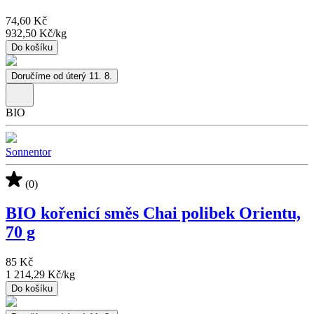
74,60 Kč
932,50 Kč
/
kg
Do košíku
Doručíme od úterý 11. 8.
BIO
Sonnentor
(0)
BIO kořenicí směs Chai polibek Orientu,
70 g
85 Kč
1 214,29 Kč
/
kg
Do košíku