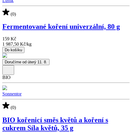
Lussk
(0)
Fermentované koření univerzální, 80 g
159 Kč
1 987,50 Kč
/
kg
Do košíku
Doručíme od úterý 11. 8.
BIO
Sonnentor
(0)
BIO kořenicí směs květů a koření s
cukrem Síla květů, 35 g