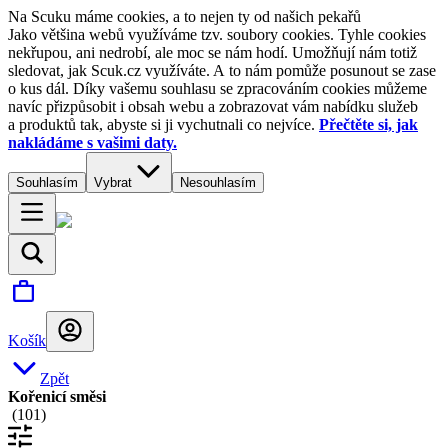
Na Scuku máme cookies, a to nejen ty od našich pekařů
Jako většina webů využíváme tzv. soubory cookies. Tyhle cookies
nekřupou, ani nedrobí, ale moc se nám hodí. Umožňují nám totiž
sledovat, jak Scuk.cz využíváte. A to nám pomůže posunout se zase
o kus dál. Díky vašemu souhlasu se zpracováním cookies můžeme
navíc přizpůsobit i obsah webu a zobrazovat vám nabídku služeb
a produktů tak, abyste si ji vychutnali co nejvíce.
Přečtěte si, jak
nakládáme s vašimi daty.
Souhlasím
Vybrat
Nesouhlasím
Košík
Zpět
Kořenicí směsi
(
101
)