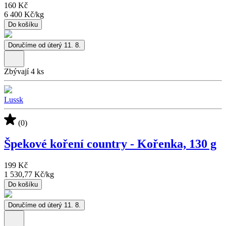
160 Kč
6 400 Kč
/
kg
Do košíku
Doručíme od úterý 11. 8.
Zbývají 4 ks
Lussk
(0)
Špekové koření country - Kořenka, 130 g
199 Kč
1 530,77 Kč
/
kg
Do košíku
Doručíme od úterý 11. 8.