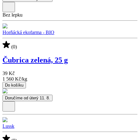
Bez lepku
Horňácká ekofarma - BIO
(0)
Čubrica zelená, 25 g
39 Kč
1 560 Kč
/
kg
Do košíku
Doručíme od úterý 11. 8.
Lussk