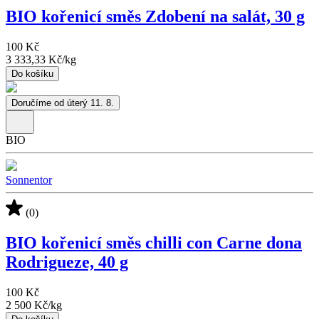
BIO kořenicí směs Zdobení na salát, 30 g
100 Kč
3 333,33 Kč
/
kg
Do košíku
Doručíme od úterý 11. 8.
BIO
Sonnentor
(0)
BIO kořenicí směs chilli con Carne dona
Rodrigueze, 40 g
100 Kč
2 500 Kč
/
kg