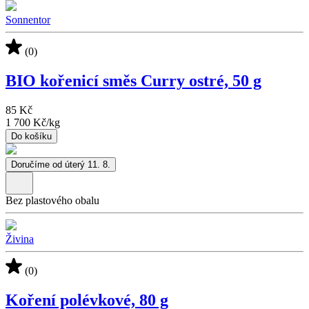
Sonnentor
(0)
BIO kořenicí směs Curry ostré, 50 g
85 Kč
1 700 Kč
/
kg
Do košíku
Doručíme od úterý 11. 8.
Bez plastového obalu
Živina
(0)
Koření polévkové, 80 g