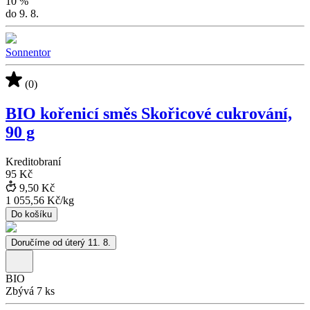
10
%
do 9. 8.
Sonnentor
(0)
BIO kořenicí směs Skořicové cukrování,
90 g
Kreditobraní
95 Kč
9,50 Kč
1 055,56 Kč
/
kg
Do košíku
Doručíme od úterý 11. 8.
BIO
Zbývá 7 ks