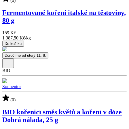
(0)
Fermentované koření italské na těstoviny,
80 g
159 Kč
1 987,50 Kč
/
kg
Do košíku
Doručíme od úterý 11. 8.
BIO
Sonnentor
(0)
BIO kořenicí směs květů a koření v dóze
Dobrá nálada, 25 g