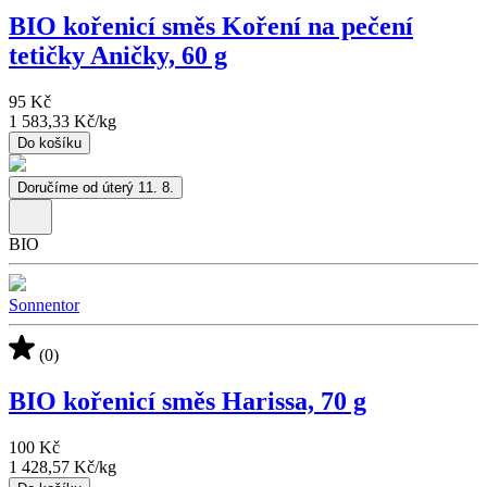
BIO kořenicí směs Koření na pečení
tetičky Aničky, 60 g
95 Kč
1 583,33 Kč
/
kg
Do košíku
Doručíme od úterý 11. 8.
BIO
Sonnentor
(0)
BIO kořenicí směs Harissa, 70 g
100 Kč
1 428,57 Kč
/
kg