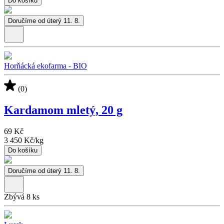
Do košíku
Doručíme od úterý 11. 8.
Horňácká ekofarma - BIO
(0)
Kardamom mletý, 20 g
69 Kč
3 450 Kč
/
kg
Do košíku
Doručíme od úterý 11. 8.
Zbývá 8 ks