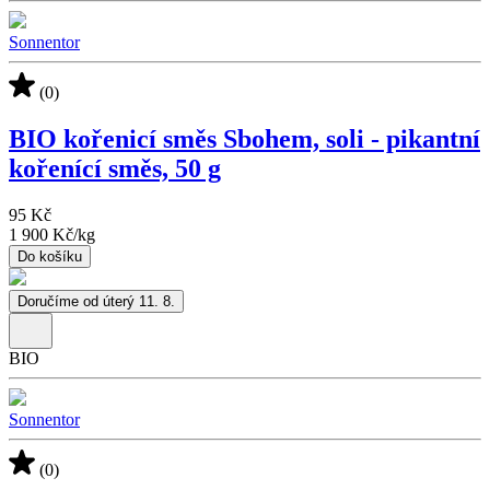
Sonnentor
(0)
BIO kořenicí směs Sbohem, soli - pikantní
kořenící směs, 50 g
95 Kč
1 900 Kč
/
kg
Do košíku
Doručíme od úterý 11. 8.
BIO
Sonnentor
(0)