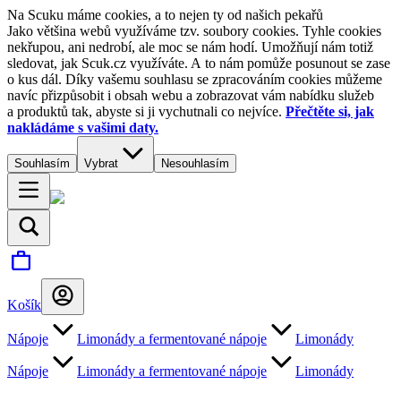
Na Scuku máme cookies, a to nejen ty od našich pekařů
Jako většina webů využíváme tzv. soubory cookies. Tyhle cookies
nekřupou, ani nedrobí, ale moc se nám hodí. Umožňují nám totiž
sledovat, jak Scuk.cz využíváte. A to nám pomůže posunout se zase
o kus dál. Díky vašemu souhlasu se zpracováním cookies můžeme
navíc přizpůsobit i obsah webu a zobrazovat vám nabídku služeb
a produktů tak, abyste si ji vychutnali co nejvíce.
Přečtěte si, jak
nakládáme s vašimi daty.
Souhlasím
Vybrat
Nesouhlasím
Košík
Nápoje
Limonády a fermentované nápoje
Limonády
Nápoje
Limonády a fermentované nápoje
Limonády