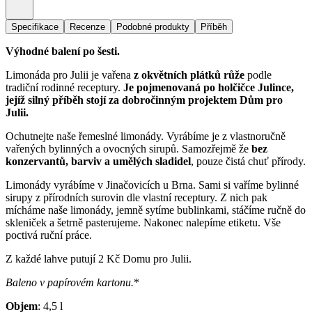
Specifikace
Recenze
Podobné produkty
Příběh
Výhodné balení po šesti.
Limonáda pro Julii je vařena
z okvětních plátků růže
podle
tradiční rodinné receptury.
Je pojmenovaná po holčičce Julince,
jejíž silný příběh stojí za dobročinným projektem Dům pro
Julii.
Ochutnejte naše řemeslné limonády. Vyrábíme je z vlastnoručně
vařených bylinných a ovocných sirupů. Samozřejmě že
bez
konzervantů, barviv a umělých sladidel
, pouze čistá chuť přírody.
Limonády vyrábíme v Jinačovicích u Brna. Sami si vaříme bylinné
sirupy z přírodních surovin dle vlastní receptury. Z nich pak
mícháme naše limonády, jemně sytíme bublinkami, stáčíme ručně do
skleniček a šetrně pasterujeme. Nakonec nalepíme etiketu. Vše
poctivá ruční práce.
Z každé lahve putují 2 Kč Domu pro Julii.
Baleno v papírovém kartonu.
*
Objem
:
4,5
l