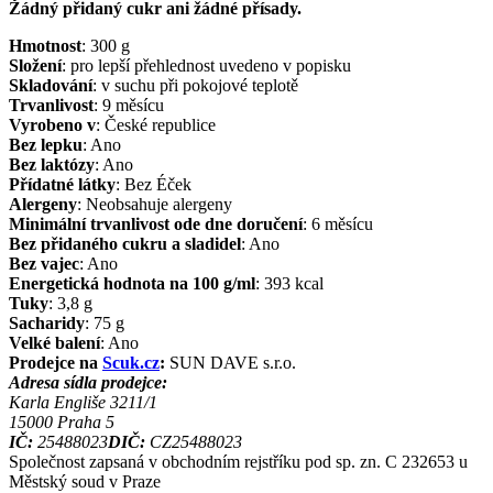
Žádný přidaný cukr ani žádné přísady.
Hmotnost
:
300
g
Složení
:
pro lepší přehlednost uvedeno v popisku
Skladování
:
v suchu při pokojové teplotě
Trvanlivost
:
9 měsícu
Vyrobeno v
:
České republice
Bez lepku
:
Ano
Bez laktózy
:
Ano
Přídatné látky
:
Bez Éček
Alergeny
:
Neobsahuje alergeny
Minimální trvanlivost ode dne doručení
:
6 měsícu
Bez přidaného cukru a sladidel
:
Ano
Bez vajec
:
Ano
Energetická hodnota na 100 g/ml
:
393
kcal
Tuky
:
3,8
g
Sacharidy
:
75
g
Velké balení
:
Ano
Prodejce na
Scuk.cz
:
SUN DAVE s.r.o.
Adresa sídla prodejce:
Karla Engliše 3211/1
15000
Praha 5
IČ:
25488023
DIČ:
CZ25488023
Společnost zapsaná v obchodním rejstříku pod sp. zn. C 232653 u
Městský soud v Praze