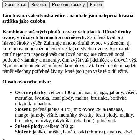
Specifikace
Recenze
Podobné produkty
Příběh
Limitovaná valentýnská edice - na obale jsou nalepená krásná
srdíčka jako ozdoba
Kombinace sušených plodů a ovocných placek. Různé druhy
ovoce, v různých formách a rozměrech.
Zaručená kvalita a
hlavně široký výběr. Zahrnuje mnoho druhů ovoce v sušeném, tj.
kombinovaném složení téměř z 3 kg čerstvého ovoce. Rozmanitá
chuť nejenom uspokojí vaši chuťové buňky, ale zároveň dodá
potřebné vitaminy a minerály, čím zvýší váš jídelníček o úroveň výš.
Nyní nepotřebujete vitamínové komplexy - v takovém balení najdete
téměř všechny potřebné živiny, které jsou pro vaše tělo důležité.
Obsah ovocného mixu:
Ovocné placky
, celkem 100 g: ananas, mango, jahody, višeň,
meruňka, švestka, lesní plody, malina, brusinka, borůvka,
rakytník, rebarbora.
Složení:
pečená jablka 43 %, mix ovoce 29 % (ananas,
mango, jahody, višně, meruňky, švestky, lesní plody, maliny,
brusinky, borůvky, rakytník a rebarbora), pitná voda.
Sušené plody
, celkem 200 g:
Složení:
jablko, hruška, banán, kaki (churma), ananas, kiwi.