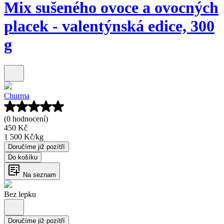
Mix sušeného ovoce a ovocných
placek - valentýnská edice, 300
g
Churma
(0 hodnocení)
450 Kč
1 500 Kč
/
kg
Doručíme již pozítří
Do košíku
Na seznam
Bez lepku
Doručíme již pozítří