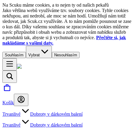
Na Scuku máme cookies, a to nejen ty od našich pekařů
Jako většina webů využíváme tzv. soubory cookies. Tyhle cookies
nekřupou, ani nedrobí, ale moc se nám hodí. Umožňují nám totiž
sledovat, jak Scuk.cz využíváte. A to nám pomůže posunout se zase
o kus dál. Díky vašemu souhlasu se zpracováním cookies můžeme
navíc přizpůsobit i obsah webu a zobrazovat vám nabídku služeb
a produktů tak, abyste si ji vychutnali co nejvíce.
Přečtěte si, jak
nakládáme s vašimi daty.
Souhlasím
Vybrat
Nesouhlasím
Košík
Trvanlivé
Dobroty v dárkovém balení
Trvanlivé
Dobroty v dárkovém balení