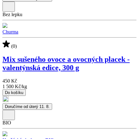
Bez lepku
Churma
(0)
Mix sušeného ovoce a ovocných placek -
valentýnská edice, 300 g
450 Kč
1 500 Kč
/
kg
Do košíku
Doručíme od úterý 11. 8.
BIO