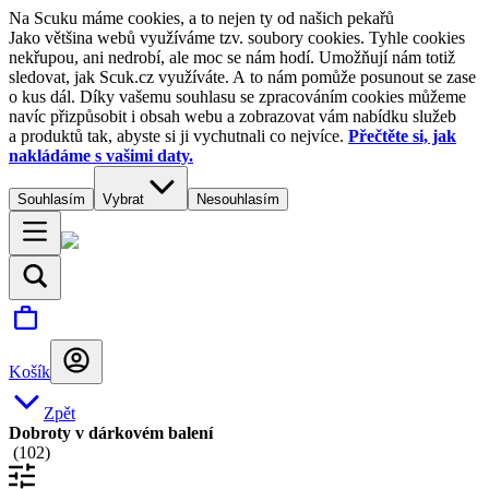
Na Scuku máme cookies, a to nejen ty od našich pekařů
Jako většina webů využíváme tzv. soubory cookies. Tyhle cookies
nekřupou, ani nedrobí, ale moc se nám hodí. Umožňují nám totiž
sledovat, jak Scuk.cz využíváte. A to nám pomůže posunout se zase
o kus dál. Díky vašemu souhlasu se zpracováním cookies můžeme
navíc přizpůsobit i obsah webu a zobrazovat vám nabídku služeb
a produktů tak, abyste si ji vychutnali co nejvíce.
Přečtěte si, jak
nakládáme s vašimi daty.
Souhlasím
Vybrat
Nesouhlasím
Košík
Zpět
Dobroty v dárkovém balení
(
102
)