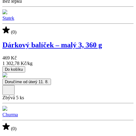
Bez lepku
Statek
(0)
Dárkový balíček – malý 3, 360 g
469 Kč
1 302,78 Kč
/
kg
Do košíku
Doručíme od úterý 11. 8.
Zbývá 5 ks
Churma
(0)