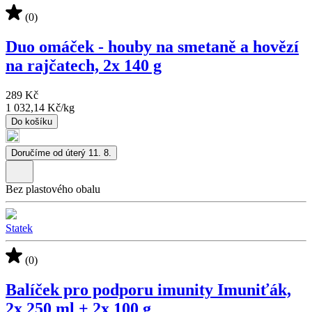
(0)
Duo omáček - houby na smetaně a hovězí
na rajčatech, 2x 140 g
289 Kč
1 032,14 Kč
/
kg
Do košíku
Doručíme od úterý 11. 8.
Bez plastového obalu
Statek
(0)
Balíček pro podporu imunity Imuniťák,
2x 250 ml + 2x 100 g