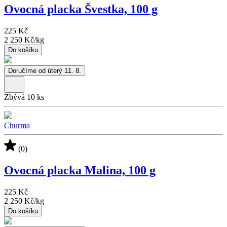
Ovocná placka Švestka, 100 g
225 Kč
2 250 Kč
/
kg
Do košíku
Doručíme od úterý 11. 8.
Zbývá 10 ks
Churma
(0)
Ovocná placka Malina, 100 g
225 Kč
2 250 Kč
/
kg
Do košíku