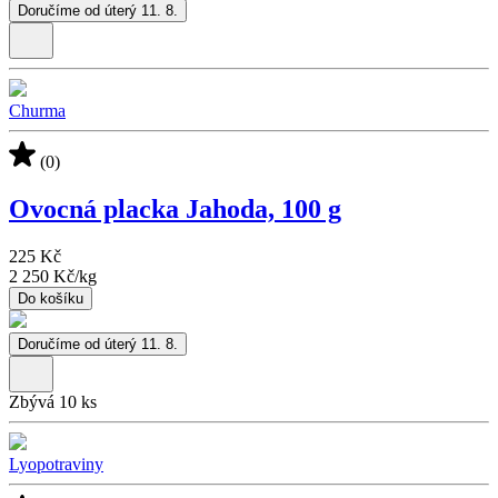
Doručíme od úterý 11. 8.
Churma
(0)
Ovocná placka Jahoda, 100 g
225 Kč
2 250 Kč
/
kg
Do košíku
Doručíme od úterý 11. 8.
Zbývá 10 ks
Lyopotraviny