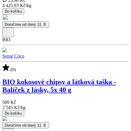
23,90 Kč
4 425,93 Kč
/
kg
Do košíku
Doručíme od úterý 11. 8.
BIO
Sense Coco
(0)
BIO kokosové chipsy a látková taška -
Balíček z lásky, 5x 40 g
509 Kč
2 545 Kč
/
kg
Do košíku
Doručíme od úterý 11. 8.