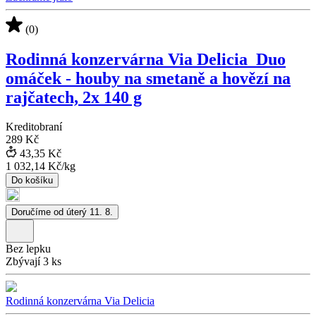
(0)
Rodinná konzervárna Via Delicia_Duo
omáček - houby na smetaně a hovězí na
rajčatech, 2x 140 g
Kreditobraní
289 Kč
43,35 Kč
1 032,14 Kč
/
kg
Do košíku
Doručíme od úterý 11. 8.
Bez lepku
Zbývají 3 ks
Rodinná konzervárna Via Delicia