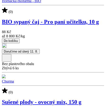
Horňácká ekofarma - BIO
(0)
BIO sypaný čaj - Pro paní učitelku, 10 g
88 Kč
až
8 800 Kč
/
kg
Do košíku
Doručíme od úterý 11. 8.
Bez plastového obalu
Zbývá 6 ks
Churma
(0)
Sušené plody - ovocný mix, 150 g