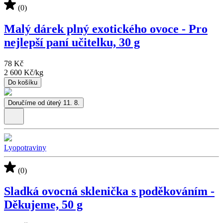
(0)
Malý dárek plný exotického ovoce - Pro
nejlepší paní učitelku, 30 g
78 Kč
2 600 Kč
/
kg
Do košíku
Doručíme od úterý 11. 8.
Lyopotraviny
(0)
Sladká ovocná sklenička s poděkováním -
Děkujeme, 50 g