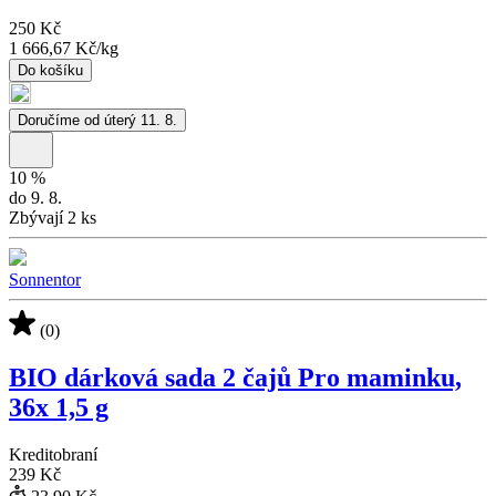
250 Kč
1 666,67 Kč
/
kg
Do košíku
Doručíme od úterý 11. 8.
10
%
do 9. 8.
Zbývají 2 ks
Sonnentor
(0)
BIO dárková sada 2 čajů Pro maminku,
36x 1,5 g
Kreditobraní
239 Kč