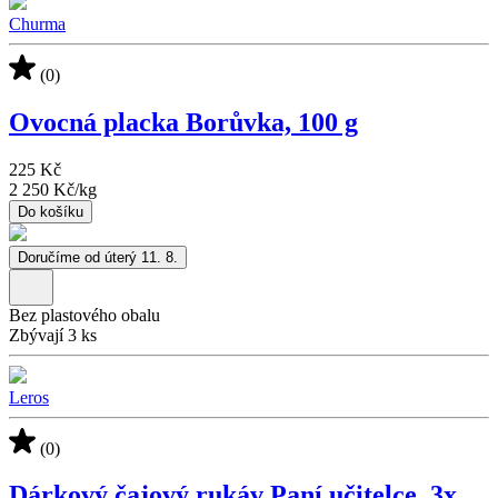
Churma
(0)
Ovocná placka Borůvka, 100 g
225 Kč
2 250 Kč
/
kg
Do košíku
Doručíme od úterý 11. 8.
Bez plastového obalu
Zbývají 3 ks
Leros
(0)
Dárkový čajový rukáv Paní učitelce, 3x