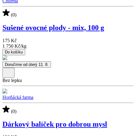
Churma
(0)
Sušené ovocné plody - mix, 100 g
175 Kč
1 750 Kč
/
kg
Do košíku
Doručíme od úterý 11. 8.
Bez lepku
Horňácká farma
(0)
Dárkový balíček pro dobrou mysl