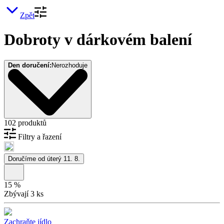
Zpět
Dobroty v dárkovém balení
Den doručení:
Nerozhoduje
102 produktů
Filtry a řazení
Doručíme od úterý 11. 8.
15
%
Zbývají 3 ks
Zachraňte jídlo