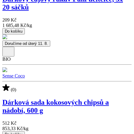
20 sáčků
209 Kč
1 685,48 Kč
/
kg
Do košíku
Doručíme od úterý 11. 8.
BIO
Sense Coco
(0)
Dárková sada kokosových chipsů a
nádobí, 600 g
512 Kč
853,33 Kč
/
kg