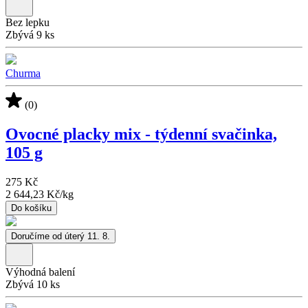
Bez lepku
Zbývá 9 ks
Churma
(0)
Ovocné placky mix - týdenní svačinka,
105 g
275 Kč
2 644,23 Kč
/
kg
Do košíku
Doručíme od úterý 11. 8.
Výhodná balení
Zbývá 10 ks