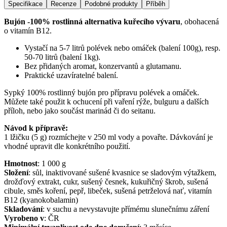
Specifikace
Recenze
Podobné produkty
Příběh
Bujón -100% rostlinná alternativa kuřecího vývaru
, obohacená
o vitamín B12.
Vystačí na 5-7 litrů polévek nebo omáček (balení 100g), resp.
50-70 litrů (balení 1kg).
Bez přidaných aromat, konzervantů a glutamanu.
Praktické uzavíratelné balení.
Sypký 100% rostlinný bujón pro přípravu polévek a omáček.
Můžete také použit k ochucení při vaření rýže, bulguru a dalších
příloh, nebo jako součást marinád či do seitanu.
Návod k přípravě:
1 lžičku (5 g) rozmíchejte v 250 ml vody a povařte. Dávkování je
vhodné upravit dle konkrétního použití.
Hmotnost
:
1 000
g
Složení
:
sůl, inaktivované sušené kvasnice se sladovým výtažkem,
drožďový extrakt, cukr, sušený česnek, kukuřičný škrob, sušená
cibule, směs koření, pepř, libeček, sušená petrželová nať, vitamín
B12 (kyanokobalamin)
Skladování
:
v suchu a nevystavujte přímému slunečnímu záření
Vyrobeno v
:
ČR