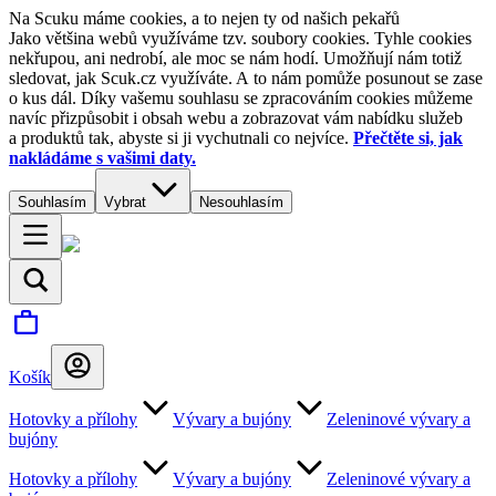
Na Scuku máme cookies, a to nejen ty od našich pekařů
Jako většina webů využíváme tzv. soubory cookies. Tyhle cookies
nekřupou, ani nedrobí, ale moc se nám hodí. Umožňují nám totiž
sledovat, jak Scuk.cz využíváte. A to nám pomůže posunout se zase
o kus dál. Díky vašemu souhlasu se zpracováním cookies můžeme
navíc přizpůsobit i obsah webu a zobrazovat vám nabídku služeb
a produktů tak, abyste si ji vychutnali co nejvíce.
Přečtěte si, jak
nakládáme s vašimi daty.
Souhlasím
Vybrat
Nesouhlasím
Košík
Hotovky a přílohy
Vývary a bujóny
Zeleninové vývary a
bujóny
Hotovky a přílohy
Vývary a bujóny
Zeleninové vývary a