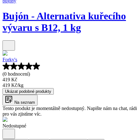
bujóny
Bujón - Alternativa kuřecího
vývaru s B12, 1 kg
Forky's
(0 hodnocení)
419 Kč
419 Kč
/
kg
Ukázat podobné produkty
Na seznam
Tento produkt je momentálně nedostupný. Napište nám na chat, rádi
pro vás zjistíme víc.
Nedostupné