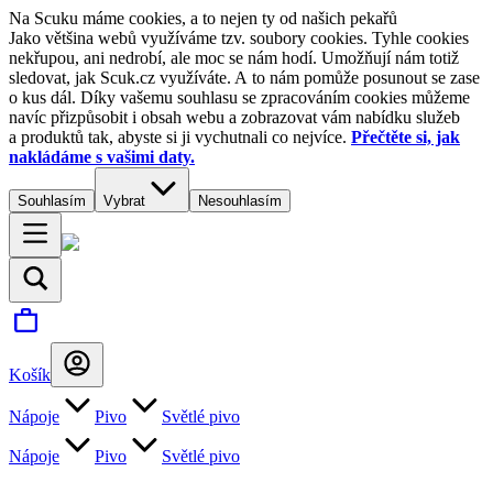
Na Scuku máme cookies, a to nejen ty od našich pekařů
Jako většina webů využíváme tzv. soubory cookies. Tyhle cookies
nekřupou, ani nedrobí, ale moc se nám hodí. Umožňují nám totiž
sledovat, jak Scuk.cz využíváte. A to nám pomůže posunout se zase
o kus dál. Díky vašemu souhlasu se zpracováním cookies můžeme
navíc přizpůsobit i obsah webu a zobrazovat vám nabídku služeb
a produktů tak, abyste si ji vychutnali co nejvíce.
Přečtěte si, jak
nakládáme s vašimi daty.
Souhlasím
Vybrat
Nesouhlasím
Košík
Nápoje
Pivo
Světlé pivo
Nápoje
Pivo
Světlé pivo