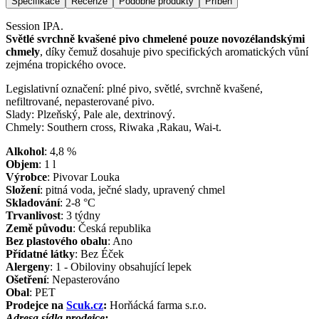
Specifikace
Recenze
Podobné produkty
Příběh
Session IPA.
Světlé svrchně kvašené pivo chmelené pouze novozélandskými
chmely
, díky čemuž dosahuje pivo specifických aromatických vůní
zejména tropického ovoce.
Legislativní označení: plné pivo, světlé, svrchně kvašené,
nefiltrované, nepasterované pivo.
Slady: Plzeňský, Pale ale, dextrinový.
Chmely: Southern cross, Riwaka ,Rakau, Wai-t.
Alkohol
:
4,8
%
Objem
:
1
l
Výrobce
:
Pivovar Louka
Složení
:
pitná voda, ječné slady, upravený chmel
Skladování
:
2-8 °C
Trvanlivost
:
3 týdny
Země původu
:
Česká republika
Bez plastového obalu
:
Ano
Přídatné látky
:
Bez Éček
Alergeny
:
1 - Obiloviny obsahující lepek
Ošetření
:
Nepasterováno
Obal
:
PET
Prodejce na
Scuk.cz
:
Horňácká farma s.r.o.
Adresa sídla prodejce: