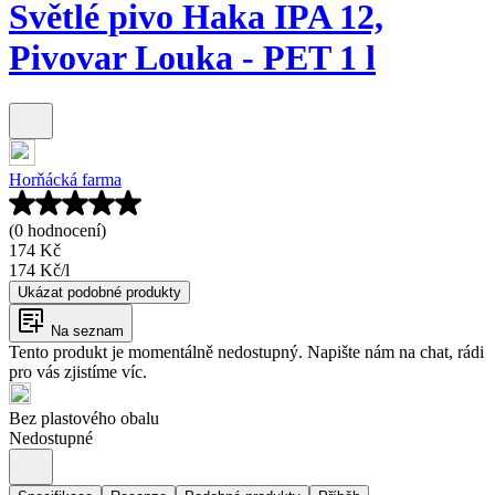
Světlé pivo Haka IPA 12,
Pivovar Louka - PET 1 l
Horňácká farma
(0 hodnocení)
174 Kč
174 Kč
/
l
Ukázat podobné produkty
Na seznam
Tento produkt je momentálně nedostupný. Napište nám na chat, rádi
pro vás zjistíme víc.
Bez plastového obalu
Nedostupné