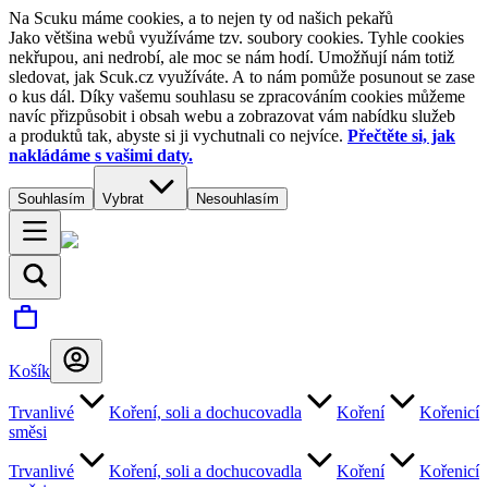
Na Scuku máme cookies, a to nejen ty od našich pekařů
Jako většina webů využíváme tzv. soubory cookies. Tyhle cookies
nekřupou, ani nedrobí, ale moc se nám hodí. Umožňují nám totiž
sledovat, jak Scuk.cz využíváte. A to nám pomůže posunout se zase
o kus dál. Díky vašemu souhlasu se zpracováním cookies můžeme
navíc přizpůsobit i obsah webu a zobrazovat vám nabídku služeb
a produktů tak, abyste si ji vychutnali co nejvíce.
Přečtěte si, jak
nakládáme s vašimi daty.
Souhlasím
Vybrat
Nesouhlasím
Košík
Trvanlivé
Koření, soli a dochucovadla
Koření
Kořenicí
směsi
Trvanlivé
Koření, soli a dochucovadla
Koření
Kořenicí