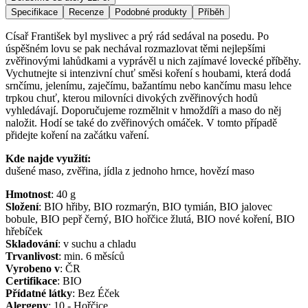
Specifikace
Recenze
Podobné produkty
Příběh
Císař František byl myslivec a prý rád sedával na posedu. Po
úspěšném lovu se pak nechával rozmazlovat těmi nejlepšími
zvěřinovými lahůdkami a vyprávěl u nich zajímavé lovecké příběhy.
Vychutnejte si intenzivní chuť směsi koření s houbami, která dodá
srnčímu, jelenímu, zaječímu, bažantímu nebo kančímu masu lehce
trpkou chuť, kterou milovníci divokých zvěřinových hodů
vyhledávají. Doporučujeme rozmělnit v hmoždíři a maso do něj
naložit. Hodí se také do zvěřinových omáček. V tomto případě
přidejte koření na začátku vaření.
Kde najde využití:
dušené maso, zvěřina, jídla z jednoho hrnce, hovězí maso
Hmotnost
:
40
g
Složení
:
BIO hřiby, BIO rozmarýn, BIO tymián, BIO jalovec
bobule, BIO pepř černý, BIO hořčice žlutá, BIO nové koření, BIO
hřebíček
Skladování
:
v suchu a chladu
Trvanlivost
:
min. 6 měsíců
Vyrobeno v
:
ČR
Certifikace
:
BIO
Přídatné látky
:
Bez Éček
Alergeny
:
10 - Hořčice