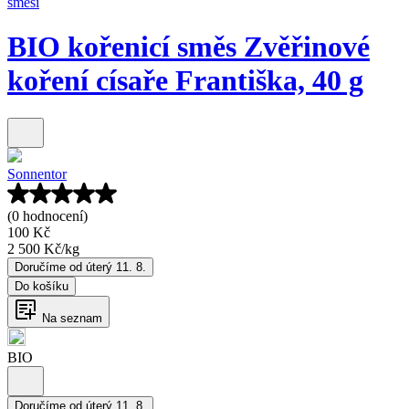
směsi
BIO kořenicí směs Zvěřinové
koření císaře Františka, 40 g
Sonnentor
(0 hodnocení)
100 Kč
2 500 Kč
/
kg
Doručíme od úterý 11. 8.
Do košíku
Na seznam
BIO
Doručíme od úterý 11. 8.