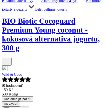
Rostlinné alternativy
Alternativy mléka a sýrů
Rostlinné
jogurty a dezerty
Bílé rostlinné jogurty
BIO Biotic Cocoguard
Premium Young coconut -
kokosová alternativa jogurtu,
300 g
Wild & Coco
(0 hodnocení)
159 Kč
530 Kč
/
kg
Doručíme již pozítří
Do košíku