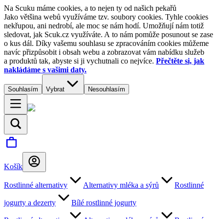
Na Scuku máme cookies, a to nejen ty od našich pekařů
Jako většina webů využíváme tzv. soubory cookies. Tyhle cookies
nekřupou, ani nedrobí, ale moc se nám hodí. Umožňují nám totiž
sledovat, jak Scuk.cz využíváte. A to nám pomůže posunout se zase
o kus dál. Díky vašemu souhlasu se zpracováním cookies můžeme
navíc přizpůsobit i obsah webu a zobrazovat vám nabídku služeb
a produktů tak, abyste si ji vychutnali co nejvíce.
Přečtěte si, jak
nakládáme s vašimi daty.
Souhlasím
Vybrat
Nesouhlasím
Košík
Rostlinné alternativy
Alternativy mléka a sýrů
Rostlinné
jogurty a dezerty
Bílé rostlinné jogurty