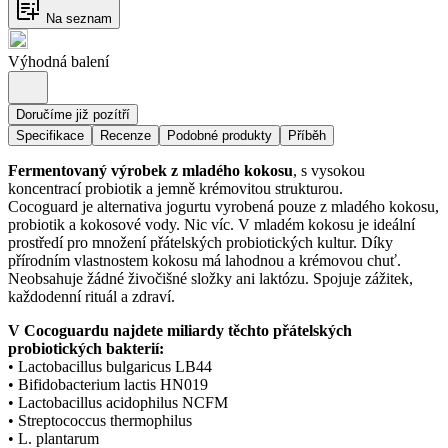
Na seznam
Výhodná balení
Doručíme již pozítří
Specifikace
Recenze
Podobné produkty
Příběh
Fermentovaný výrobek z mladého kokosu
, s vysokou
koncentrací probiotik a jemně krémovitou strukturou.
Cocoguard je alternativa jogurtu vyrobená pouze z mladého kokosu,
probiotik a kokosové vody. Nic víc. V mladém kokosu je ideální
prostředí pro množení přátelských probiotických kultur. Díky
přírodním vlastnostem kokosu má lahodnou a krémovou chuť.
Neobsahuje žádné živočišné složky ani laktózu. Spojuje zážitek,
každodenní rituál a zdraví.
V Cocoguardu najdete miliardy těchto přátelských
probiotických bakterií:
• Lactobacillus bulgaricus LB44
• Bifidobacterium lactis HN019
• Lactobacillus acidophilus NCFM
• Streptococcus thermophilus
• L. plantarum