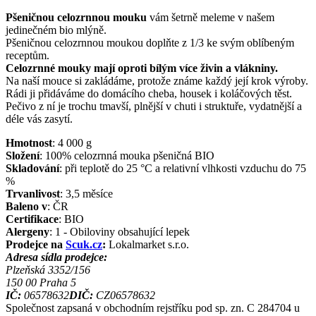
Pšeničnou celozrnnou mouku
vám šetrně meleme v našem
jedinečném bio mlýně.
Pšeničnou celozrnnou moukou doplňte z 1/3 ke svým oblíbeným
receptům.
Celozrnné mouky mají oproti bílým více živin a vlákniny.
Na naší mouce si zakládáme, protože známe každý její krok výroby.
Rádi ji přidáváme do domácího cheba, housek i koláčových těst.
Pečivo z ní je trochu tmavší, plnější v chuti i struktuře, vydatnější a
déle vás zasytí.
Hmotnost
:
4 000
g
Složení
:
100% celozrnná mouka pšeničná BIO
Skladování
:
při teplotě do 25 °C a relativní vlhkosti vzduchu do 75
%
Trvanlivost
:
3,5 měsíce
Baleno v
:
ČR
Certifikace
:
BIO
Alergeny
:
1 - Obiloviny obsahující lepek
Prodejce na
Scuk.cz
:
Lokalmarket s.r.o.
Adresa sídla prodejce:
Plzeňská 3352/156
150 00
Praha 5
IČ:
06578632
DIČ:
CZ06578632
Společnost zapsaná v obchodním rejstříku pod sp. zn. C 284704 u