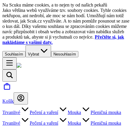
Na Scuku máme cookies, a to nejen ty od našich pekařů
Jako většina webů využíváme tzv. soubory cookies. Tyhle cookies
nekřupou, ani nedrobí, ale moc se nám hodí. Umožňují nám totiž
sledovat, jak Scuk.cz využíváte. A to nám pomůže posunout se zase
o kus dál. Díky vašemu souhlasu se zpracováním cookies můžeme
navíc přizpůsobit i obsah webu a zobrazovat vám nabídku služeb
a produktů tak, abyste si ji vychutnali co nejvíce.
Přečtěte si, jak
nakládáme s vašimi daty.
Souhlasím
Vybrat
Nesouhlasím
Košík
Trvanlivé
Pečení a vaření
Mouka
Pšeničná mouka
Trvanlivé
Pečení a vaření
Mouka
Pšeničná mouka