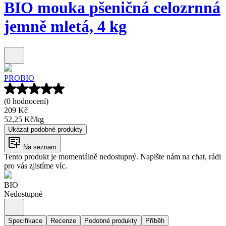
BIO mouka pšeničná celozrnná
jemně mletá, 4 kg
PROBIO
(0 hodnocení)
209 Kč
52,25 Kč
/
kg
Ukázat podobné produkty
Na seznam
Tento produkt je momentálně nedostupný. Napište nám na chat, rádi
pro vás zjistíme víc.
BIO
Nedostupné
Specifikace
Recenze
Podobné produkty
Příběh