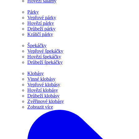
Hovězí salámy
Párky
Vepřové párky
Hovězí párky
Drůbeží párky
Králičí párky
Špekáčky
Vepřové špekáčky
Hovězí špekáčky
Drůbeží špekáčky
Klobásy
Vinné klobásy
Vepřové klobásy
Hovězí klobásy
Drůbeží klobásy
Zvěřinové klobásy
Zobrazit více