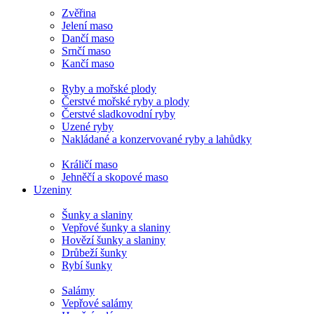
Zvěřina
Jelení maso
Dančí maso
Srnčí maso
Kančí maso
Ryby a mořské plody
Čerstvé mořské ryby a plody
Čerstvé sladkovodní ryby
Uzené ryby
Nakládané a konzervované ryby a lahůdky
Králičí maso
Jehněčí a skopové maso
Uzeniny
Šunky a slaniny
Vepřové šunky a slaniny
Hovězí šunky a slaniny
Drůbeží šunky
Rybí šunky
Salámy
Vepřové salámy