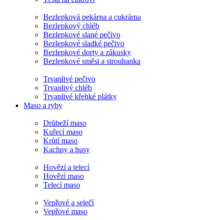
Bezlepková pekárna a cukrárna
Bezlepkový chléb
Bezlepkové slané pečivo
Bezlepkové sladké pečivo
Bezlepkové dorty a zákusky
Bezlepkové směsi a strouhanka
Trvanlivé pečivo
Trvanlivý chléb
Trvanlivé křehké plátky
Maso a ryby
Drůbeží maso
Kuřecí maso
Krůtí maso
Kachny a husy
Hovězí a telecí
Hovězí maso
Telecí maso
Vepřové a selečí
Vepřové maso