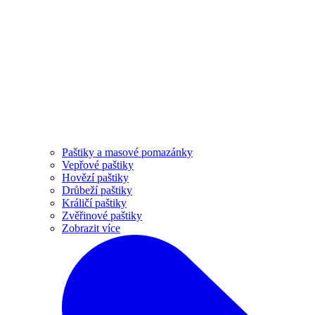
Paštiky a masové pomazánky
Vepřové paštiky
Hovězí paštiky
Drůbeží paštiky
Králičí paštiky
Zvěřinové paštiky
Zobrazit více