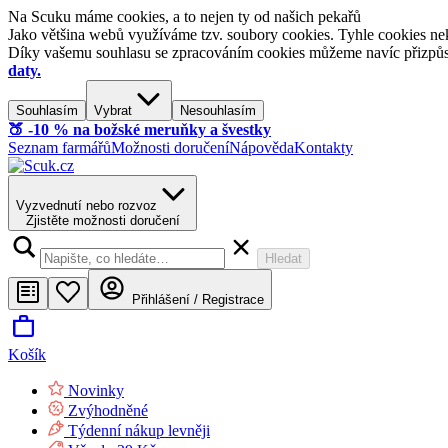
Na Scuku máme cookies, a to nejen ty od našich pekařů
Jako většina webů využíváme tzv. soubory cookies. Tyhle cookies nek
Díky vašemu souhlasu se zpracováním cookies můžeme navíc přizpůsobi
daty.
Souhlasím
Vybrat
Nesouhlasím
🍑​ -10 % na božské meruňky a švestky
Seznam farmářů
Možnosti doručení
Nápověda
Kontakty
Vyzvednutí nebo rozvoz
Zjistěte možnosti doručení
Hledat
Přihlášení / Registrace
Košík
Novinky
Zvýhodněné
Týdenní nákup levněji