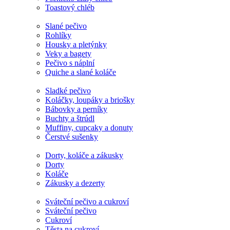
Toastový chléb
Slané pečivo
Rohlíky
Housky a pletýnky
Veky a bagety
Pečivo s náplní
Quiche a slané koláče
Sladké pečivo
Koláčky, loupáky a briošky
Bábovky a perníky
Buchty a štrúdl
Muffiny, cupcaky a donuty
Čerstvé sušenky
Dorty, koláče a zákusky
Dorty
Koláče
Zákusky a dezerty
Sváteční pečivo a cukroví
Sváteční pečivo
Cukroví
Těsta na cukroví