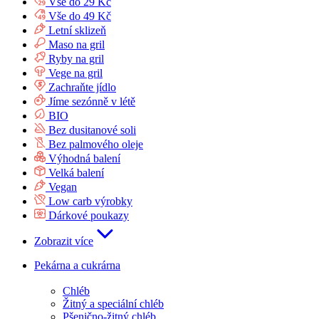
Vše do 29 Kč
Vše do 49 Kč
Letní sklizeň
Maso na gril
Ryby na gril
Vege na gril
Zachraňte jídlo
Jíme sezónně v létě
BIO
Bez dusitanové soli
Bez palmového oleje
Výhodná balení
Velká balení
Vegan
Low carb výrobky
Dárkové poukazy
Zobrazit více
Pekárna a cukrárna
Chléb
Žitný a speciální chléb
Pšenično-žitný chléb