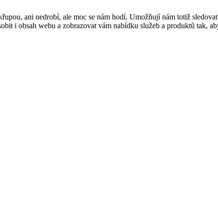
řupou, ani nedrobí, ale moc se nám hodí. Umožňují nám totiž sledovat
t i obsah webu a zobrazovat vám nabídku služeb a produktů tak, abyst