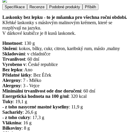
Specifikace
Recenze
Podobné produkty
Příběh
Laskonky bez lepku - to je mňamka pro všechna roční období.
Křehké laskonky s máslovým malinovým krémem, které se
rozplývají na jazyku.
V dárkové krabičce je 8 kusů laskonek.
Hmotnost
:
130
g
Složení
:
kokos, bílky, cukr, citron, karibský rum, máslo ,maliny
Skladování
:
v chladničce
Trvanlivost
:
60 dní
Vyrobeno v
:
České republice
Bez lepku
:
Ano
Přídatné látky
:
Bez Éček
Alergeny
:
7 - Mléko
Alergeny
:
3 - Vejce
Minimální trvanlivost ode dne doručení
:
60 dní
Energetická hodnota na 100 g/ml
:
320
kcal
Tuky
:
19,1
g
- z toho nasycené mastné kyseliny
:
11,9
g
Sacharidy
:
26,6
g
- z toho cukry
:
17,3
g
Vláknina
:
16
g
Bílkoviny
:
8
g