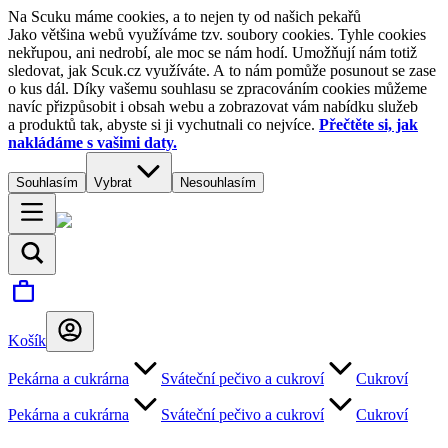
Na Scuku máme cookies, a to nejen ty od našich pekařů
Jako většina webů využíváme tzv. soubory cookies. Tyhle cookies
nekřupou, ani nedrobí, ale moc se nám hodí. Umožňují nám totiž
sledovat, jak Scuk.cz využíváte. A to nám pomůže posunout se zase
o kus dál. Díky vašemu souhlasu se zpracováním cookies můžeme
navíc přizpůsobit i obsah webu a zobrazovat vám nabídku služeb
a produktů tak, abyste si ji vychutnali co nejvíce.
Přečtěte si, jak
nakládáme s vašimi daty.
Souhlasím
Vybrat
Nesouhlasím
Košík
Pekárna a cukrárna
Sváteční pečivo a cukroví
Cukroví
Pekárna a cukrárna
Sváteční pečivo a cukroví
Cukroví