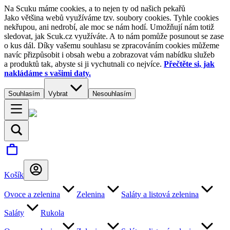
Na Scuku máme cookies, a to nejen ty od našich pekařů
Jako většina webů využíváme tzv. soubory cookies. Tyhle cookies
nekřupou, ani nedrobí, ale moc se nám hodí. Umožňují nám totiž
sledovat, jak Scuk.cz využíváte. A to nám pomůže posunout se zase
o kus dál. Díky vašemu souhlasu se zpracováním cookies můžeme
navíc přizpůsobit i obsah webu a zobrazovat vám nabídku služeb
a produktů tak, abyste si ji vychutnali co nejvíce.
Přečtěte si, jak
nakládáme s vašimi daty.
Souhlasím
Vybrat
Nesouhlasím
Košík
Ovoce a zelenina
Zelenina
Saláty a listová zelenina
Saláty
Rukola