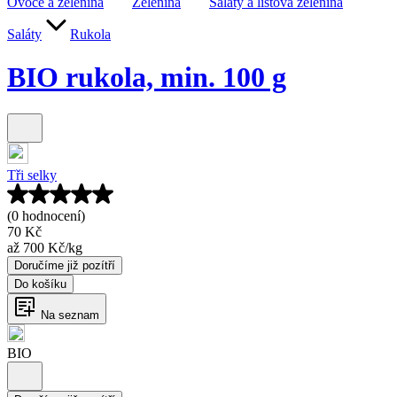
Ovoce a zelenina
Zelenina
Saláty a listová zelenina
Saláty
Rukola
BIO rukola, min. 100 g
Tři selky
(0 hodnocení)
70 Kč
až
700 Kč
/
kg
Doručíme již pozítří
Do košíku
Na seznam
BIO