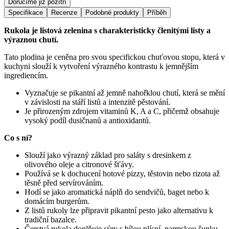
Doručíme již pozítří
Specifikace
Recenze
Podobné produkty
Příběh
Rukola je listová zelenina s charakteristicky členitými listy a
výraznou chutí.
Tato plodina je ceněna pro svou specifickou chuťovou stopu, která v
kuchyni slouží k vytvoření výrazného kontrastu k jemnějším
ingrediencím.
Vyznačuje se pikantní až jemně nahořklou chutí, která se mění
v závislosti na stáří listů a intenzitě pěstování.
Je přirozeným zdrojem vitaminů K, A a C, přičemž obsahuje
vysoký podíl dusičnanů a antioxidantů.
Co s ní?
Slouží jako výrazný základ pro saláty s dresinkem z
olivového oleje a citronové šťávy.
Používá se k dochucení hotové pizzy, těstovin nebo rizota až
těsně před servírováním.
Hodí se jako aromatická náplň do sendvičů, baget nebo k
domácím burgerům.
Z listů rukoly lze připravit pikantní pesto jako alternativu k
tradiční bazalce.
Čerstvá rukola doplňuje sýry s bílou plísní, parmskou šunku