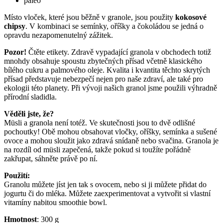
paleo
Místo vloček, které jsou běžně v granole, jsou použity
kokosové
chipsy
. V kombinaci se semínky, oříšky a čokoládou se jedná o
opravdu nezapomenutelný zážitek.
Pozor!
Čtěte etikety. Zdravě vypadající granola v obchodech totiž
mnohdy obsahuje spoustu zbytečných přísad včetně klasického
bílého cukru a palmového oleje. Kvalita i kvantita těchto skrytých
přísad představuje nebezpečí nejen pro naše zdraví, ale také pro
ekologii této planety. Při vývoji našich granol jsme použili výhradně
přírodní sladidla.
Věděli jste, že?
Müsli a granola není totéž. Ve skutečnosti jsou to dvě odlišné
pochoutky! Obě mohou obsahovat vločky, oříšky, semínka a sušené
ovoce a mohou sloužit jako zdravá snídaně nebo svačina. Granola je
na rozdíl od müsli zapečená, takže pokud si toužíte pořádně
zakřupat, sáhněte právě po ní.
Použití:
Granolu můžete jíst jen tak s ovocem, nebo si ji můžete přidat do
jogurtu či do mléka. Můžete zaexperimentovat a vytvořit si vlastní
vitamíny nabitou smoothie bowl.
Hmotnost
:
300
g