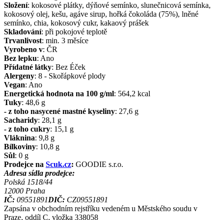
Složení
:
kokosové plátky, dýňové semínko, slunečnicová semínka,
kokosový olej, kešu, agáve sirup, hořká čokoláda (75%), lněné
semínko, chia, kokosový cukr, kakaový prášek
Skladování
:
při pokojové teplotě
Trvanlivost
:
min. 3 měsíce
Vyrobeno v
:
ČR
Bez lepku
:
Ano
Přídatné látky
:
Bez Éček
Alergeny
:
8 - Skořápkové plody
Vegan
:
Ano
Energetická hodnota na 100 g/ml
:
564,2
kcal
Tuky
:
48,6
g
- z toho nasycené mastné kyseliny
:
27,6
g
Sacharidy
:
28,1
g
- z toho cukry
:
15,1
g
Vláknina
:
9,8
g
Bílkoviny
:
10,8
g
Sůl
:
0
g
Prodejce na
Scuk.cz
:
GOODIE s.r.o.
Adresa sídla prodejce:
Polská 1518/44
12000
Praha
IČ:
09551891
DIČ:
CZ09551891
Zapsána v obchodním rejstříku vedeném u Městského soudu v
Praze, oddíl C, vložka 338058