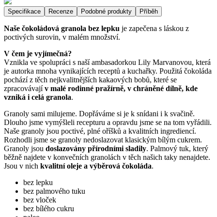
Specifikace
Recenze
Podobné produkty
Příběh
Naše čokoládová granola bez lepku
je zapečena s láskou z
poctivých surovin, v malém množství.
V čem je vyjímečná?
Vznikla ve spolupráci s naší ambasadorkou Lily Marvanovou, která
je autorka mnoha vynikajících receptů a kuchařky. Použitá čokoláda
pochází z těch nejkvalitnějších kakaových bobů, které se
zpracovávají
v malé rodinné pražírně, v chráněné dílně, kde
vzniká i celá granola
.
Granoly sami milujeme. Dopřáváme si je k snídani i k svačině.
Dlouho jsme vymýšleli recepturu a opravdu jsme se na tom vyřádili.
Naše granoly jsou poctivé, plné oříšků a kvalitních ingrediencí.
Rozhodli jsme se granoly nedoslazovat klasickým bílým cukrem.
Granoly jsou
doslazovány přírodními sladily
. Palmový tuk, který
běžně najdete v konvečních granolách v těch našich taky nenajdete.
Jsou v nich
kvalitní oleje a výběrová čokoláda
.
bez lepku
bez palmového tuku
bez vloček
bez bílého cukru