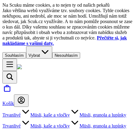
Na Scuku máme cookies, a to nejen ty od našich pekařů
Jako většina webů využíváme tzv. soubory cookies. Tyhle cookies
nekřupou, ani nedrobí, ale moc se nám hodí. Umožňují nám totiž
sledovat, jak Scuk.cz využíváte. A to nám pomůže posunout se zase
o kus dál. Díky vašemu souhlasu se zpracováním cookies můžeme
navíc přizpůsobit i obsah webu a zobrazovat vám nabídku služeb
a produktů tak, abyste si ji vychutnali co nejvíce.
Přečtěte si, jak
nakládáme s vašimi daty.
Souhlasím
Vybrat
Nesouhlasím
Košík
Trvanlivé
Müsli, kaše a vločky
Müsli, granola a lupínky
Trvanlivé
Müsli, kaše a vločky
Müsli, granola a lupínky