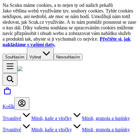
Na Scuku máme cookies, a to nejen ty od našich pekařů
Jako většina webů využíváme tzv. soubory cookies. Tyhle cookies
nekřupou, ani nedrobí, ale moc se nám hodí. Umožňují nám totiž
sledovat, jak Scuk.cz využíváte. A to nám pomůže posunout se zase
o kus dál. Díky vašemu souhlasu se zpracováním cookies můžeme
navíc přizpůsobit i obsah webu a zobrazovat vám nabídku služeb
a produktů tak, abyste si ji vychutnali co nejvíce.
Přečtěte si, jak
nakládáme s vašimi daty.
Souhlasím
Vybrat
Nesouhlasím
Košík
Trvanlivé
Müsli, kaše a vločky
Müsli, granola a lupínky
Trvanlivé
Müsli, kaše a vločky
Müsli, granola a lupínky