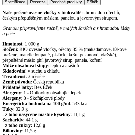
Specifikace
Recenze
Podobné produkty
Příběh
Naše pečené ovesné vločky v biokvalitě
s hromadou ořechů,
českým přepuštěným máslem, panelou a javorovým sirupem.
Granolu připravujeme ručně, v malých šaržích a s hromadou lásky
a péče.
Hmotnost
:
1 000
g
Složení
:
BIO ovesné vločky, ořechy 35 % (makadamové, lískové
pražené, mandle loupané, pistácie, kešu, pekanové, vlašské),
přepuštěné máslo ghí, javorový sirup, panela, koření
Může obsahovat stopy
:
lepku a arašídů
Skladování
:
v suchu a chladu
Trvanlivost
:
3 měsíce
Země původu
:
Česká republika
Přídatné látky
:
Bez Éček
Alergeny
:
1 - Obiloviny obsahující lepek
Alergeny
:
8 - Skořápkové plody
Energetická hodnota na 100 g/ml
:
533
kcal
Tuky
:
32,9
g
- z toho nasycené mastné kyseliny
:
11,1
g
Sacharidy
:
44,1
g
- z toho cukry
:
12,8
g
Bílkoviny
:
11,5
g