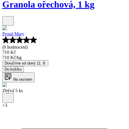
Granola ořechová, 1 kg
Proud Mary
(0 hodnocení)
710 Kč
710 Kč
/
kg
Doručíme od úterý 11. 8.
Do košíku
Na seznam
Zbývá 5 ks
+
3