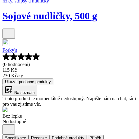
řízky, stripsy a nudličky
Sojové nudličky, 500 g
Forky's
(0 hodnocení)
115 Kč
230 Kč
/
kg
Ukázat podobné produkty
Na seznam
Tento produkt je momentálně nedostupný. Napište nám na chat, rádi
pro vás zjistíme víc.
Bez lepku
Nedostupné
Specifikace
Recenze
Podobné produkty
Příběh