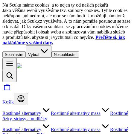
Na Scuku máme cookies, a to nejen ty od našich pekařů
Jako většina webů využíváme tzv. soubory cookies. Tyhle cookies
nekřupou, ani nedrobí, ale moc se nám hodí. Umožňují nám totiž
sledovat, jak Scuk.cz využíváte. A to nám pomůže posunout se zase
o kus dál. Díky vašemu souhlasu se zpracováním cookies můžeme
navíc přizpůsobit i obsah webu a zobrazovat vám nabídku služeb
a produktů tak, abyste si ji vychutnali co nejvíce.
Přečtěte si, jak
nakládáme s vašimi daty.
Souhlasím
Vybrat
Nesouhlasím
Košík
Rostlinné alternativy
Rostlinné alternativy masa
Rostlinné
řízky, stripsy a nudličky
Rostlinné alternativy
Rostlinné alternativy masa
Rostlinné