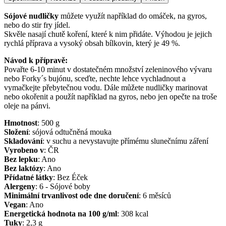
Sójové nudličky
můžete využít například do omáček, na gyros,
nebo do stir fry jídel.
Skvěle nasají chutě koření, které k nim přidáte. Výhodou je jejich
rychlá příprava a vysoký obsah bílkovin, který je 49 %.
Návod k přípravě:
Povařte 6-10 minut v dostatečném množství zeleninového vývaru
nebo Forky´s bujónu, sceďte, nechte lehce vychladnout a
vymačkejte přebytečnou vodu. Dále můžete nudličky marinovat
nebo okořenit a použít například na gyros, nebo jen opečte na troše
oleje na pánvi.
Hmotnost
:
500
g
Složení
:
sójová odtučněná mouka
Skladování
:
v suchu a nevystavujte přímému slunečnímu záření
Vyrobeno v
:
ČR
Bez lepku
:
Ano
Bez laktózy
:
Ano
Přídatné látky
:
Bez Éček
Alergeny
:
6 - Sójové boby
Minimální trvanlivost ode dne doručení
:
6 měsíců
Vegan
:
Ano
Energetická hodnota na 100 g/ml
:
308
kcal
Tuky
:
2,3
g