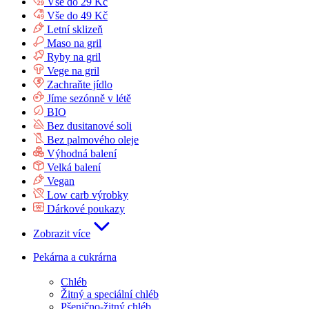
Vše do 29 Kč
Vše do 49 Kč
Letní sklizeň
Maso na gril
Ryby na gril
Vege na gril
Zachraňte jídlo
Jíme sezónně v létě
BIO
Bez dusitanové soli
Bez palmového oleje
Výhodná balení
Velká balení
Vegan
Low carb výrobky
Dárkové poukazy
Zobrazit více
Pekárna a cukrárna
Chléb
Žitný a speciální chléb
Pšenično-žitný chléb