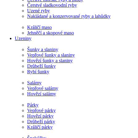
Čerstvé sladkovodní ryby
Uzené ryby
Nakládané a konzervované ryby a lahůdky
Králičí maso
Jehněčí a skopové maso
Uzeniny
Šunky a slaniny
Vepřové šunky a slaniny
Hovězí šunky a slaniny
Drůbeží šunky
Rybí šunky
Salámy
Vepřové salámy
Hovězí salámy
Párky
Vepřové párky
Hovězí párky
Drůbeží párky
Králičí párky