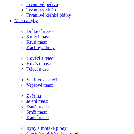
Trvanlivé pečivo
Trvanlivý chléb
Trvanlivé křehké plátky
Maso a ryby
Drůbeží maso
Kuřecí maso
Krůtí maso
Kachny a husy
Hovězí a telecí
Hovězí maso
Telecí maso
Vepřové a selečí
Vepřové maso
Zvěřina
Jelení maso
Dančí maso
Srnčí maso
Kančí maso
Ryby a mořské plody
Čerstvé mořské ryby a plody