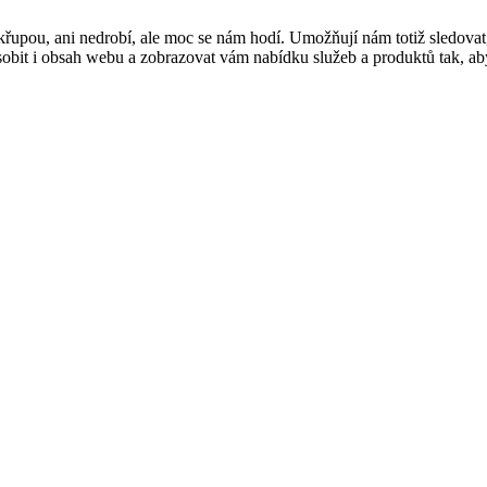
řupou, ani nedrobí, ale moc se nám hodí. Umožňují nám totiž sledovat
t i obsah webu a zobrazovat vám nabídku služeb a produktů tak, abyst