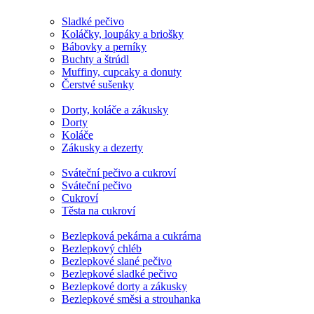
Sladké pečivo
Koláčky, loupáky a briošky
Bábovky a perníky
Buchty a štrúdl
Muffiny, cupcaky a donuty
Čerstvé sušenky
Dorty, koláče a zákusky
Dorty
Koláče
Zákusky a dezerty
Sváteční pečivo a cukroví
Sváteční pečivo
Cukroví
Těsta na cukroví
Bezlepková pekárna a cukrárna
Bezlepkový chléb
Bezlepkové slané pečivo
Bezlepkové sladké pečivo
Bezlepkové dorty a zákusky
Bezlepkové směsi a strouhanka