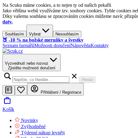
Na Scuku máme cookies, a to nejen ty od našich pekařů
Jako většina webů využíváme tzv. soubory cookies. Tyhle cookies nek
Díky vašemu souhlasu se zpracováním cookies můžeme navíc přizpůsobi
daty.
Souhlasím
Vybrat
Nesouhlasím
🍑​ -10 % na božské meruňky a švestky
Seznam farmářů
Možnosti doručení
Nápověda
Kontakty
Vyzvednutí nebo rozvoz
Zjistěte možnosti doručení
Hledat
Přihlášení / Registrace
Košík
Novinky
Zvýhodněné
Týdenní nákup levněji