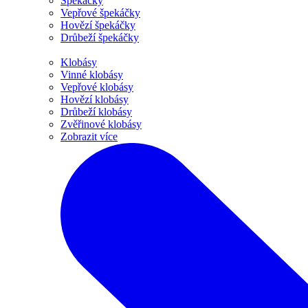
Špekáčky
Vepřové špekáčky
Hovězí špekáčky
Drůbeží špekáčky
Klobásy
Vinné klobásy
Vepřové klobásy
Hovězí klobásy
Drůbeží klobásy
Zvěřinové klobásy
Zobrazit více