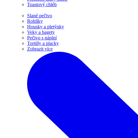
Toastový chléb
Slané pečivo
Rohlíky
Housky a pletýnky
Veky a bagety
Pečivo s náplní
Tortilly a placky
Zobrazit více