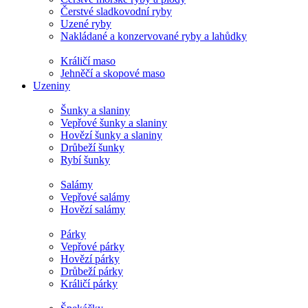
Čerstvé sladkovodní ryby
Uzené ryby
Nakládané a konzervované ryby a lahůdky
Králičí maso
Jehněčí a skopové maso
Uzeniny
Šunky a slaniny
Vepřové šunky a slaniny
Hovězí šunky a slaniny
Drůbeží šunky
Rybí šunky
Salámy
Vepřové salámy
Hovězí salámy
Párky
Vepřové párky
Hovězí párky
Drůbeží párky
Králičí párky