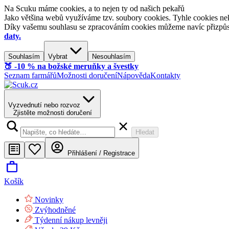
Na Scuku máme cookies, a to nejen ty od našich pekařů
Jako většina webů využíváme tzv. soubory cookies. Tyhle cookies nek
Díky vašemu souhlasu se zpracováním cookies můžeme navíc přizpůsobi
daty.
Souhlasím
Vybrat
Nesouhlasím
🍑​ -10 % na božské meruňky a švestky
Seznam farmářů
Možnosti doručení
Nápověda
Kontakty
Vyzvednutí nebo rozvoz
Zjistěte možnosti doručení
Hledat
Přihlášení / Registrace
Košík
Novinky
Zvýhodněné
Týdenní nákup levněji