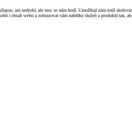
řupou, ani nedrobí, ale moc se nám hodí. Umožňují nám totiž sledovat
t i obsah webu a zobrazovat vám nabídku služeb a produktů tak, abyst