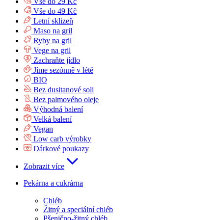
Vše do 29 Kč
Vše do 49 Kč
Letní sklizeň
Maso na gril
Ryby na gril
Vege na gril
Zachraňte jídlo
Jíme sezónně v létě
BIO
Bez dusitanové soli
Bez palmového oleje
Výhodná balení
Velká balení
Vegan
Low carb výrobky
Dárkové poukazy
Zobrazit více
Pekárna a cukrárna
Chléb
Žitný a speciální chléb
Pšenično-žitný chléb