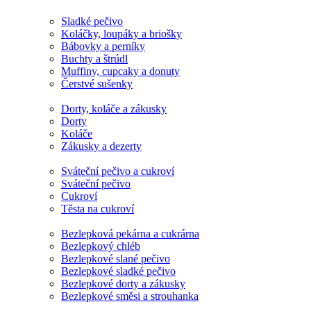
Sladké pečivo
Koláčky, loupáky a briošky
Bábovky a perníky
Buchty a štrúdl
Muffiny, cupcaky a donuty
Čerstvé sušenky
Dorty, koláče a zákusky
Dorty
Koláče
Zákusky a dezerty
Sváteční pečivo a cukroví
Sváteční pečivo
Cukroví
Těsta na cukroví
Bezlepková pekárna a cukrárna
Bezlepkový chléb
Bezlepkové slané pečivo
Bezlepkové sladké pečivo
Bezlepkové dorty a zákusky
Bezlepkové směsi a strouhanka