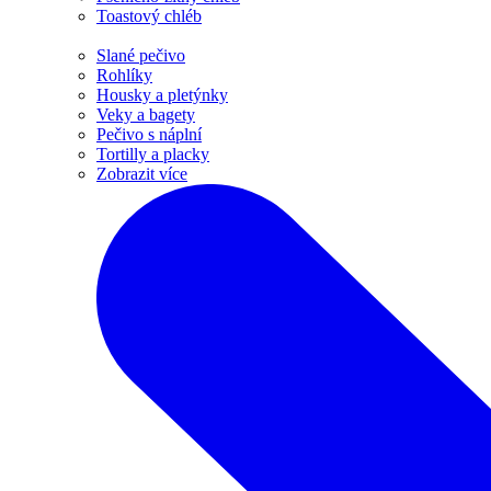
Toastový chléb
Slané pečivo
Rohlíky
Housky a pletýnky
Veky a bagety
Pečivo s náplní
Tortilly a placky
Zobrazit více