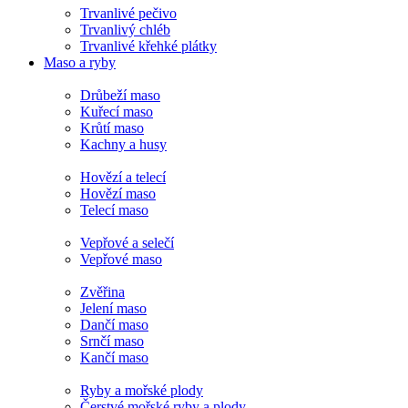
Trvanlivé pečivo
Trvanlivý chléb
Trvanlivé křehké plátky
Maso a ryby
Drůbeží maso
Kuřecí maso
Krůtí maso
Kachny a husy
Hovězí a telecí
Hovězí maso
Telecí maso
Vepřové a selečí
Vepřové maso
Zvěřina
Jelení maso
Dančí maso
Srnčí maso
Kančí maso
Ryby a mořské plody
Čerstvé mořské ryby a plody