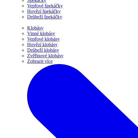
Špekáčky
Vepřové špekáčky
Hovězí špekáčky
Drůbeží špekáčky
Klobásy
Vinné klobásy
Vepřové klobásy
Hovězí klobásy
Drůbeží klobásy
Zvěřinové klobásy
Zobrazit více