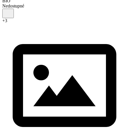
BIO
Nedostupné
+
3