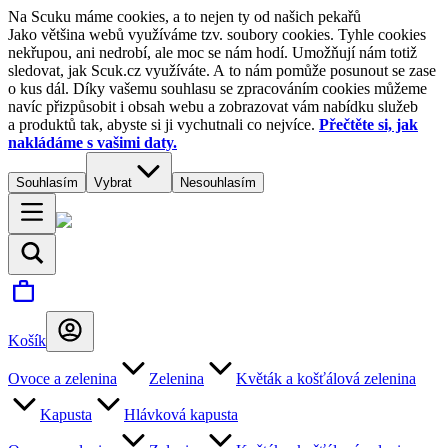
Na Scuku máme cookies, a to nejen ty od našich pekařů
Jako většina webů využíváme tzv. soubory cookies. Tyhle cookies
nekřupou, ani nedrobí, ale moc se nám hodí. Umožňují nám totiž
sledovat, jak Scuk.cz využíváte. A to nám pomůže posunout se zase
o kus dál. Díky vašemu souhlasu se zpracováním cookies můžeme
navíc přizpůsobit i obsah webu a zobrazovat vám nabídku služeb
a produktů tak, abyste si ji vychutnali co nejvíce.
Přečtěte si, jak
nakládáme s vašimi daty.
Souhlasím
Vybrat
Nesouhlasím
Košík
Ovoce a zelenina
Zelenina
Květák a košťálová zelenina
Kapusta
Hlávková kapusta