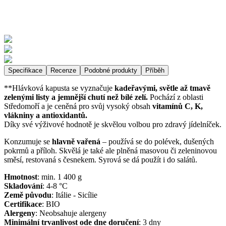
Specifikace
Recenze
Podobné produkty
Příběh
**Hlávková kapusta se vyznačuje
kadeřavými, světle až tmavě
zelenými listy a jemnější chutí než bílé zelí.
Pochází z oblasti
Středomoří a je ceněná pro svůj vysoký obsah
vitamínů C, K,
vlákniny a antioxidantů.
Díky své výživové hodnotě je skvělou volbou pro zdravý jídelníček.
Konzumuje se
hlavně vařená
– používá se do polévek, dušených
pokrmů a příloh. Skvělá je také ale plněná masovou či zeleninovou
směsí, restovaná s česnekem. Syrová se dá použít i do salátů.
Hmotnost
:
min. 1 400
g
Skladování
:
4-8 °C
Země původu
:
Itálie - Sicílie
Certifikace
:
BIO
Alergeny
:
Neobsahuje alergeny
Minimální trvanlivost ode dne doručení
:
3 dny