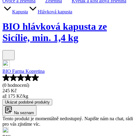
Ovoce a zelenina
Zelenina
Květák a košťálová zelenina
Kapusta
Hlávková kapusta
BIO hlávková kapusta ze
Sicílie, min. 1,4 kg
BIO Farma Kopretina
(0 hodnocení)
245 Kč
až
175 Kč
/
kg
Ukázat podobné produkty
Na seznam
Tento produkt je momentálně nedostupný. Napište nám na chat, rádi
pro vás zjistíme víc.