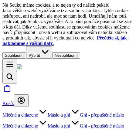
Na Scuku máme cookies, a to nejen ty od našich pekařů
Jako většina webů využíváme tzv. soubory cookies. Tyhle cookies
nekřupou, ani nedrobí, ale moc se nám hodí. Umožňují nám totiž
sledovat, jak Scuk.cz využíváte. A to nám pomůže posunout se zase
o kus dál. Díky vašemu souhlasu se zpracováním cookies můžeme
navíc přizpůsobit i obsah webu a zobrazovat vám nabídku služeb
a produktů tak, abyste si ji vychutnali co nejvíce.
Přečtěte si, jak
nakládáme s vašimi daty.
Souhlasím
Vybrat
Nesouhlasím
Košík
Mléčné a chlazené
Máslo a ghí
Ghí - přepuštěné máslo
Mléčné a chlazené
Máslo a ghí
Ghí - přepuštěné máslo