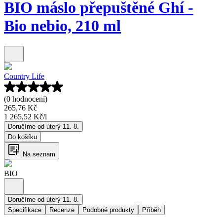
BIO máslo přepuštěné Ghí -
Bio nebio, 210 ml
Country Life
(0 hodnocení)
265,76 Kč
1 265,52 Kč
/
l
Doručíme od úterý 11. 8.
Do košíku
Na seznam
BIO
Doručíme od úterý 11. 8.
Specifikace
Recenze
Podobné produkty
Příběh