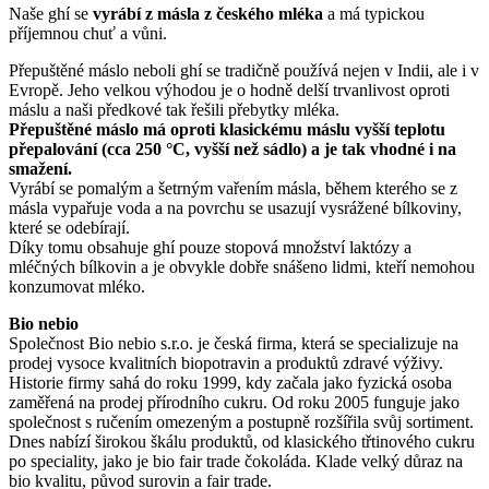
Naše ghí se
vyrábí z másla z českého mléka
a má typickou
příjemnou chuť a vůni.
Přepuštěné máslo neboli ghí se tradičně používá nejen v Indii, ale i v
Evropě. Jeho velkou výhodou je o hodně delší trvanlivost oproti
máslu a naši předkové tak řešili přebytky mléka.
Přepuštěné máslo má oproti klasickému máslu vyšší teplotu
přepalování (cca 250 °C, vyšší než sádlo) a je tak vhodné i na
smažení.
Vyrábí se pomalým a šetrným vařením másla, během kterého se z
másla vypařuje voda a na povrchu se usazují vysrážené bílkoviny,
které se odebírají.
Díky tomu obsahuje ghí pouze stopová množství laktózy a
mléčných bílkovin a je obvykle dobře snášeno lidmi, kteří nemohou
konzumovat mléko.
Bio nebio
Společnost Bio nebio s.r.o. je česká firma, která se specializuje na
prodej vysoce kvalitních biopotravin a produktů zdravé výživy.
Historie firmy sahá do roku 1999, kdy začala jako fyzická osoba
zaměřená na prodej přírodního cukru. Od roku 2005 funguje jako
společnost s ručením omezeným a postupně rozšířila svůj sortiment.
Dnes nabízí širokou škálu produktů, od klasického třtinového cukru
po speciality, jako je bio fair trade čokoláda. Klade velký důraz na
bio kvalitu, původ surovin a fair trade.