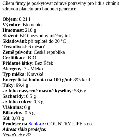
Cílem firmy je poskytovat zdravé potraviny pro lidi a chránit
zdravou planetu pro budoucí generace.
Objem
:
0,21
l
Výrobce
:
Bio nebio
Hmotnost
:
210
g
Složení
:
BIO bezvodný mléčný tuk
Skladování
:
při teplotě do 20 °C
Trvanlivost
:
6 měsíců
Země původu
:
Česká republika
Certifikace
:
BIO
Přídatné látky
:
Bez Éček
Alergeny
:
7 - Mléko
Typ mléka
:
Kravské
Energetická hodnota na 100 g/ml
:
895
kcal
Tuky
:
99,4
g
- z toho nasycené mastné kyseliny
:
58,6
g
Sacharidy
:
0,5
g
- z toho cukry
:
0,3
g
Vláknina
:
0
g
Bílkoviny
:
0,5
g
Sůl
:
0,03
g
Prodejce na
Scuk.cz
:
COUNTRY LIFE s.r.o.
Adresa sídla prodejce:
Nenačovice 87