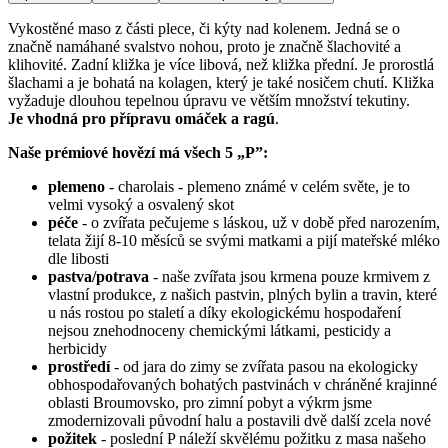
Vykostěné maso z části plece, či kýty nad kolenem. Jedná se o
značně namáhané svalstvo nohou, proto je značně šlachovité a
klihovité. Zadní kližka je více libová, než kližka přední. Je prorostlá
šlachami a je bohatá na kolagen, který je také nosičem chutí. Kližka
vyžaduje dlouhou tepelnou úpravu ve větším množství tekutiny.
Je vhodná pro přípravu omáček a ragú
.
Naše prémiové hovězí má všech 5 „P”:
plemeno
- charolais - plemeno známé v celém světe, je to
velmi vysoký a osvalený skot
péče
- o zvířata pečujeme s láskou, už v době před narozením,
telata žijí 8-10 měsíců se svými matkami a pijí mateřské mléko
dle libosti
pastva/potrava
- naše zvířata jsou krmena pouze krmivem z
vlastní produkce, z našich pastvin, plných bylin a travin, které
u nás rostou po staletí a díky ekologickému hospodaření
nejsou znehodnoceny chemickými látkami, pesticidy a
herbicidy
prostředí
- od jara do zimy se zvířata pasou na ekologicky
obhospodařovaných bohatých pastvinách v chráněné krajinné
oblasti Broumovsko, pro zimní pobyt a výkrm jsme
zmodernizovali původní halu a postavili dvě další zcela nové
požitek
- poslední P náleží skvělému požitku z masa našeho