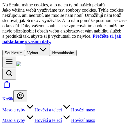
Na Scuku máme cookies, a to nejen ty od našich pekařů
Jako většina webů využíváme tzv. soubory cookies. Tyhle cookies
nekřupou, ani nedrobí, ale moc se nám hodí. Umožňují nám totiž
sledovat, jak Scuk.cz využíváte. A to nám pomůže posunout se zase
o kus dál. Díky vašemu souhlasu se zpracováním cookies můžeme
navíc přizpůsobit i obsah webu a zobrazovat vám nabídku služeb
a produktů tak, abyste si ji vychutnali co nejvíce.
Přečtěte si, jak
nakládáme s vašimi daty.
Souhlasím
Vybrat
Nesouhlasím
Košík
Maso a ryby
Hovězí a telecí
Hovězí maso
Maso a ryby
Hovězí a telecí
Hovězí maso