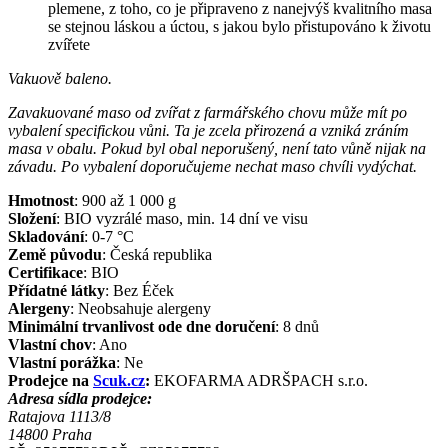
plemene, z toho, co je připraveno z nanejvýš kvalitního masa
se stejnou láskou a úctou, s jakou bylo přistupováno k životu
zvířete
Vakuově baleno.
Zavakuované maso od zvířat z farmářského chovu může mít po
vybalení specifickou vůni. Ta je zcela přirozená a vzniká zráním
masa v obalu. Pokud byl obal neporušený, není tato vůně nijak na
závadu. Po vybalení doporučujeme nechat maso chvíli vydýchat.
Hmotnost
:
900 až 1 000
g
Složení
:
BIO vyzrálé maso, min. 14 dní ve visu
Skladování
:
0-7 °C
Země původu
:
Česká republika
Certifikace
:
BIO
Přídatné látky
:
Bez Éček
Alergeny
:
Neobsahuje alergeny
Minimální trvanlivost ode dne doručení
:
8 dnů
Vlastní chov
:
Ano
Vlastní porážka
:
Ne
Prodejce na
Scuk.cz
:
EKOFARMA ADRŠPACH s.r.o.
Adresa sídla prodejce:
Ratajova 1113/8
14800
Praha