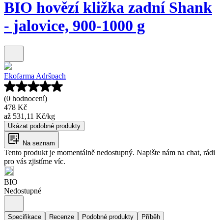
BIO hovězí kližka zadní Shank
- jalovice, 900-1000 g
Ekofarma Adršpach
(0 hodnocení)
478 Kč
až
531,11 Kč
/
kg
Ukázat podobné produkty
Na seznam
Tento produkt je momentálně nedostupný. Napište nám na chat, rádi
pro vás zjistíme víc.
BIO
Nedostupné
Specifikace
Recenze
Podobné produkty
Příběh