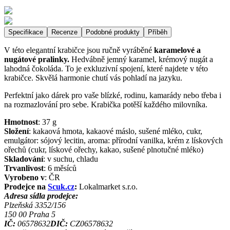
Specifikace
Recenze
Podobné produkty
Příběh
V této elegantní krabičce jsou ručně vyráběné
karamelové a
nugátové pralinky.
Hedvábně jemný karamel, krémový nugát a
lahodná čokoláda. To je exkluzivní spojení, které najdete v této
krabičce. Skvělá harmonie chutí vás pohladí na jazyku.
Perfektní jako dárek pro vaše blízké, rodinu, kamarády nebo třeba i
na rozmazlování pro sebe. Krabička potěší každého milovníka.
Hmotnost
:
37
g
Složení
:
kakaová hmota, kakaové máslo, sušené mléko, cukr,
emulgátor: sójový lecitin, aroma: přírodní vanilka, krém z lískových
ořechů (cukr, lískové ořechy, kakao, sušené plnotučné mléko)
Skladování
:
v suchu, chladu
Trvanlivost
:
6 měsíců
Vyrobeno v
:
ČR
Prodejce na
Scuk.cz
:
Lokalmarket s.r.o.
Adresa sídla prodejce:
Plzeňská 3352/156
150 00
Praha 5
IČ:
06578632
DIČ:
CZ06578632