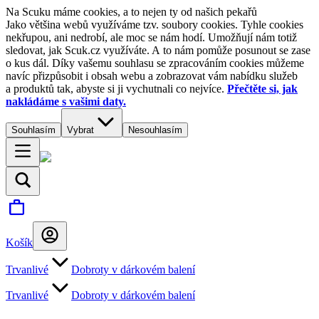
Na Scuku máme cookies, a to nejen ty od našich pekařů
Jako většina webů využíváme tzv. soubory cookies. Tyhle cookies
nekřupou, ani nedrobí, ale moc se nám hodí. Umožňují nám totiž
sledovat, jak Scuk.cz využíváte. A to nám pomůže posunout se zase
o kus dál. Díky vašemu souhlasu se zpracováním cookies můžeme
navíc přizpůsobit i obsah webu a zobrazovat vám nabídku služeb
a produktů tak, abyste si ji vychutnali co nejvíce.
Přečtěte si, jak
nakládáme s vašimi daty.
Souhlasím
Vybrat
Nesouhlasím
Košík
Trvanlivé
Dobroty v dárkovém balení
Trvanlivé
Dobroty v dárkovém balení