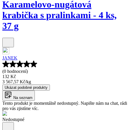
Karamelovo-nugátová
krabička s pralinkami - 4 ks,
37 g
JANEK
(0 hodnocení)
132 Kč
3 567,57 Kč
/
kg
Ukázat podobné produkty
Na seznam
Tento produkt je momentálně nedostupný. Napište nám na chat, rádi
pro vás zjistíme víc.
Nedostupné