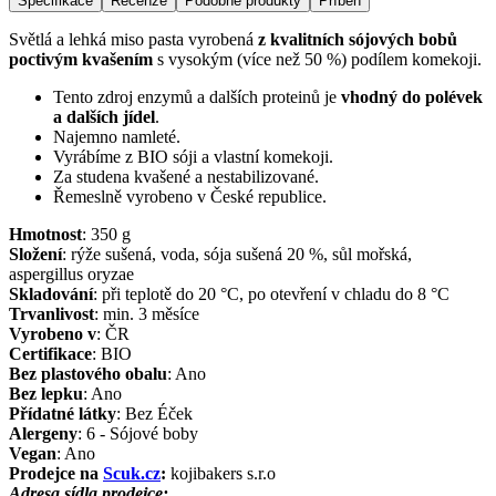
Specifikace
Recenze
Podobné produkty
Příběh
Světlá a lehká miso pasta vyrobená
z kvalitních sójových bobů
poctivým kvašením
s vysokým (více než 50 %) podílem komekoji.
Tento zdroj enzymů a dalších proteinů je
vhodný do polévek
a dalších jídel
.
Najemno namleté.
Vyrábíme z BIO sóji a vlastní komekoji.
Za studena kvašené a nestabilizované.
Řemeslně vyrobeno v České republice.
Hmotnost
:
350
g
Složení
:
rýže sušená, voda, sója sušená 20 %, sůl mořská,
aspergillus oryzae
Skladování
:
při teplotě do 20 °C, po otevření v chladu do 8 °C
Trvanlivost
:
min. 3 měsíce
Vyrobeno v
:
ČR
Certifikace
:
BIO
Bez plastového obalu
:
Ano
Bez lepku
:
Ano
Přídatné látky
:
Bez Éček
Alergeny
:
6 - Sójové boby
Vegan
:
Ano
Prodejce na
Scuk.cz
:
kojibakers s.r.o
Adresa sídla prodejce: