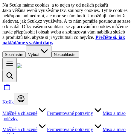
Na Scuku máme cookies, a to nejen ty od našich pekařů
Jako většina webů využíváme tzv. soubory cookies. Tyhle cookies
nekřupou, ani nedrobí, ale moc se nám hodí. Umožňují nám totiž
sledovat, jak Scuk.cz využíváte. A to nám pomůže posunout se zase
o kus dál. Díky vašemu souhlasu se zpracováním cookies můžeme
navíc přizpůsobit i obsah webu a zobrazovat vám nabídku služeb
a produktů tak, abyste si ji vychutnali co nejvíce.
Přečtěte si, jak
nakládáme s vašimi daty.
Souhlasím
Vybrat
Nesouhlasím
Košík
Mléčné a chlazené
Fermentované potraviny
Miso a miso
polévky
Mléčné a chlazené
Fermentované potraviny
Miso a miso