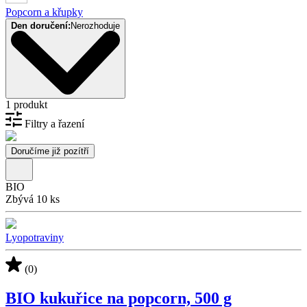
Popcorn a křupky
Den doručení:
Nerozhoduje
1 produkt
Filtry a řazení
Doručíme již pozítří
BIO
Zbývá 10 ks
Lyopotraviny
(0)
BIO kukuřice na popcorn, 500 g