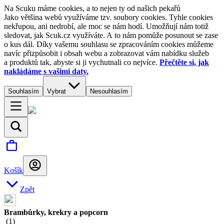
Na Scuku máme cookies, a to nejen ty od našich pekařů
Jako většina webů využíváme tzv. soubory cookies. Tyhle cookies
nekřupou, ani nedrobí, ale moc se nám hodí. Umožňují nám totiž
sledovat, jak Scuk.cz využíváte. A to nám pomůže posunout se zase
o kus dál. Díky vašemu souhlasu se zpracováním cookies můžeme
navíc přizpůsobit i obsah webu a zobrazovat vám nabídku služeb
a produktů tak, abyste si ji vychutnali co nejvíce.
Přečtěte si, jak
nakládáme s vašimi daty.
Souhlasím
Vybrat
Nesouhlasím
Košík
Zpět
Brambůrky, krekry a popcorn
(
1
)