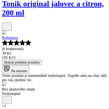
Tonik original jalovec a citron,
200 ml
Bohemsca
(0 hodnocení)
39 Kč
195 Kč
/
l
Ukázat podobné produkty
Na seznam
Tento produkt je momentálně nedostupný. Napište nám na chat, rádi
pro vás zjistíme víc.
Bez plastového obalu
Nedostupné
+
1