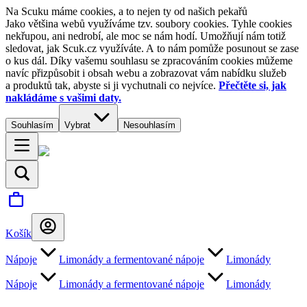
Na Scuku máme cookies, a to nejen ty od našich pekařů
Jako většina webů využíváme tzv. soubory cookies. Tyhle cookies
nekřupou, ani nedrobí, ale moc se nám hodí. Umožňují nám totiž
sledovat, jak Scuk.cz využíváte. A to nám pomůže posunout se zase
o kus dál. Díky vašemu souhlasu se zpracováním cookies můžeme
navíc přizpůsobit i obsah webu a zobrazovat vám nabídku služeb
a produktů tak, abyste si ji vychutnali co nejvíce.
Přečtěte si, jak
nakládáme s vašimi daty.
Souhlasím
Vybrat
Nesouhlasím
Košík
Nápoje
Limonády a fermentované nápoje
Limonády
Nápoje
Limonády a fermentované nápoje
Limonády