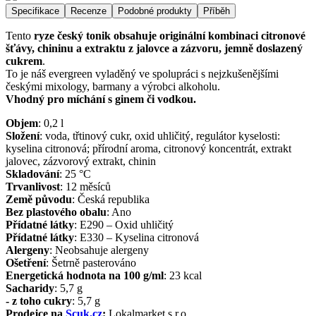
Specifikace
Recenze
Podobné produkty
Příběh
Tento
ryze český tonik obsahuje originální kombinaci citronové
šťávy, chininu a extraktu z jalovce a zázvoru, jemně doslazený
cukrem
.
To je náš evergreen vyladěný ve spolupráci s nejzkušenějšími
českými mixology, barmany a výrobci alkoholu.
Vhodný pro míchání s ginem či vodkou.
Objem
:
0,2
l
Složení
:
voda, třtinový cukr, oxid uhličitý, regulátor kyselosti:
kyselina citronová; přírodní aroma, citronový koncentrát, extrakt
jalovec, zázvorový extrakt, chinin
Skladování
:
25 °C
Trvanlivost
:
12 měsíců
Země původu
:
Česká republika
Bez plastového obalu
:
Ano
Přídatné látky
:
E290 – Oxid uhličitý
Přídatné látky
:
E330 – Kyselina citronová
Alergeny
:
Neobsahuje alergeny
Ošetření
:
Šetrně pasterováno
Energetická hodnota na 100 g/ml
:
23
kcal
Sacharidy
:
5,7
g
- z toho cukry
:
5,7
g
Prodejce na
Scuk.cz
:
Lokalmarket s.r.o.