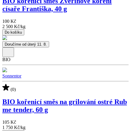
BIO kořenicí směs Zvěřinové koření
císaře Františka, 40 g
100 Kč
2 500 Kč
/
kg
Do košíku
Doručíme od úterý 11. 8.
BIO
Sonnentor
(0)
BIO kořenicí směs na grilování ostré Rub
me tender, 60 g
105 Kč
1 750 Kč
/
kg