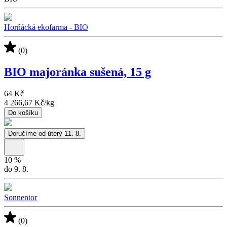
Horňácká ekofarma - BIO
(0)
BIO majoránka sušená, 15 g
64 Kč
4 266,67 Kč
/
kg
Do košíku
Doručíme od úterý 11. 8.
10
%
do 9. 8.
Sonnentor
(0)