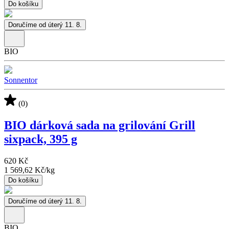
Do košíku
Doručíme od úterý 11. 8.
BIO
Sonnentor
(0)
BIO dárková sada na grilování Grill
sixpack, 395 g
620 Kč
1 569,62 Kč
/
kg
Do košíku
Doručíme od úterý 11. 8.
BIO