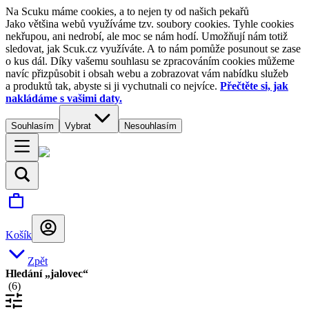
Na Scuku máme cookies, a to nejen ty od našich pekařů
Jako většina webů využíváme tzv. soubory cookies. Tyhle cookies
nekřupou, ani nedrobí, ale moc se nám hodí. Umožňují nám totiž
sledovat, jak Scuk.cz využíváte. A to nám pomůže posunout se zase
o kus dál. Díky vašemu souhlasu se zpracováním cookies můžeme
navíc přizpůsobit i obsah webu a zobrazovat vám nabídku služeb
a produktů tak, abyste si ji vychutnali co nejvíce.
Přečtěte si, jak
nakládáme s vašimi daty.
Souhlasím
Vybrat
Nesouhlasím
Košík
Zpět
Hledání „jalovec“
(
6
)