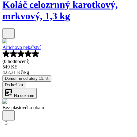
Koláč celozrnný karotkový,
mrkvový, 1,3 kg
Alrichovo pekařství
(0 hodnocení)
549 Kč
422,31 Kč
/
kg
Doručíme od úterý 11. 8.
Do košíku
Na seznam
Bez plastového obalu
+
3