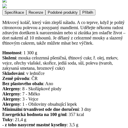
Specifikace
Recenze
Podobné produkty
Příběh
Mrkvový koláč, který vám zlepší náladu. A co teprve, když je politý
citronovou polevou a posypaný mandlemi. Udělejte někomu radost
zdravým dortíkem k narozeninám nebo si zkrátka jen oslaďte život –
dort nakrmí až 10 mlsounů. Je dělaný z celozrnné mouky a slazený
třtinovým cukrem, takže můžete mlsat bez výčitek.
Hmotnost
:
1 300
g
Složení
:
mouka celozrnná pšeničná, třtinový cukr, ř. olej, mrkev,
vejce, ořechy vlašské, skořice, jedlá soda, sůl, poleva (tvaroh,
zakysaná smetana, hroznový cukr)
Skladování
:
v ledničce
Země původu
:
ČR
Bez plastového obalu
:
Ano
Alergeny
:
8 - Skořápkové plody
Alergeny
:
7 - Mléko
Alergeny
:
3 - Vejce
Alergeny
:
1 - Obiloviny obsahující lepek
Minimální trvanlivost ode dne doručení
:
3 dny
Energetická hodnota na 100 g/ml
:
357
kcal
Tuky
:
21,4
g
- z toho nasycené mastné kyseliny
:
3,5
g