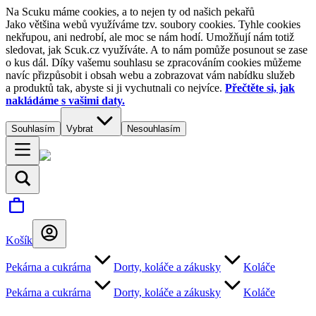
Na Scuku máme cookies, a to nejen ty od našich pekařů
Jako většina webů využíváme tzv. soubory cookies. Tyhle cookies
nekřupou, ani nedrobí, ale moc se nám hodí. Umožňují nám totiž
sledovat, jak Scuk.cz využíváte. A to nám pomůže posunout se zase
o kus dál. Díky vašemu souhlasu se zpracováním cookies můžeme
navíc přizpůsobit i obsah webu a zobrazovat vám nabídku služeb
a produktů tak, abyste si ji vychutnali co nejvíce.
Přečtěte si, jak
nakládáme s vašimi daty.
Souhlasím
Vybrat
Nesouhlasím
Košík
Pekárna a cukrárna
Dorty, koláče a zákusky
Koláče
Pekárna a cukrárna
Dorty, koláče a zákusky
Koláče