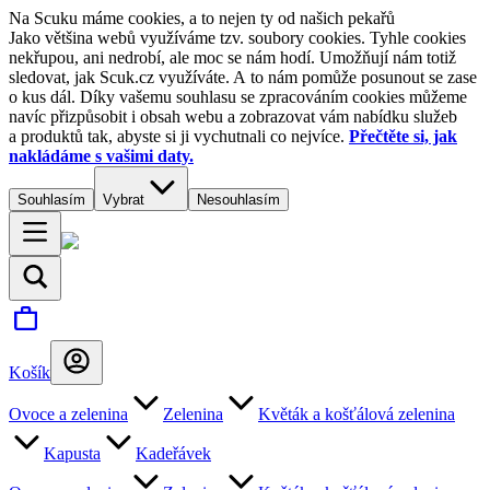
Na Scuku máme cookies, a to nejen ty od našich pekařů
Jako většina webů využíváme tzv. soubory cookies. Tyhle cookies
nekřupou, ani nedrobí, ale moc se nám hodí. Umožňují nám totiž
sledovat, jak Scuk.cz využíváte. A to nám pomůže posunout se zase
o kus dál. Díky vašemu souhlasu se zpracováním cookies můžeme
navíc přizpůsobit i obsah webu a zobrazovat vám nabídku služeb
a produktů tak, abyste si ji vychutnali co nejvíce.
Přečtěte si, jak
nakládáme s vašimi daty.
Souhlasím
Vybrat
Nesouhlasím
Košík
Ovoce a zelenina
Zelenina
Květák a košťálová zelenina
Kapusta
Kadeřávek