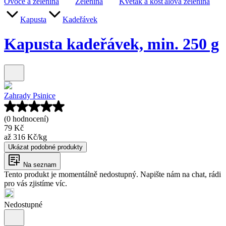
Ovoce a zelenina
Zelenina
Květák a košťálová zelenina
Kapusta
Kadeřávek
Kapusta kadeřávek, min. 250 g
Zahrady Psinice
(0 hodnocení)
79 Kč
až
316 Kč
/
kg
Ukázat podobné produkty
Na seznam
Tento produkt je momentálně nedostupný. Napište nám na chat, rádi
pro vás zjistíme víc.
Nedostupné