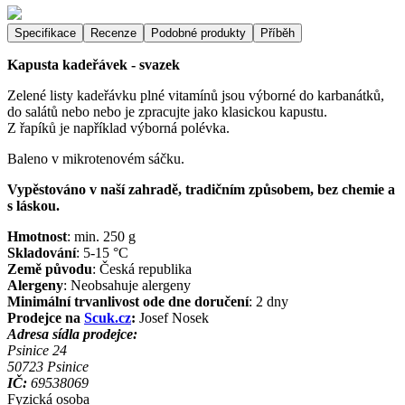
Specifikace
Recenze
Podobné produkty
Příběh
Kapusta kadeřávek - svazek
Zelené listy kadeřávku plné vitamínů jsou výborné do karbanátků,
do salátů nebo nebo je zpracujte jako klasickou kapustu.
Z řapíků je například výborná polévka.
Baleno v mikrotenovém sáčku.
Vypěstováno v naší zahradě, tradičním způsobem, bez chemie a
s láskou.
Hmotnost
:
min. 250
g
Skladování
:
5-15 °C
Země původu
:
Česká republika
Alergeny
:
Neobsahuje alergeny
Minimální trvanlivost ode dne doručení
:
2 dny
Prodejce na
Scuk.cz
:
Josef Nosek
Adresa sídla prodejce:
Psinice 24
50723
Psinice
IČ:
69538069
Fyzická osoba