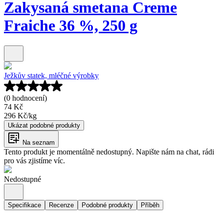
Zakysaná smetana Creme
Fraiche 36 %, 250 g
Ježkův statek, mléčné výrobky
(0 hodnocení)
74 Kč
296 Kč
/
kg
Ukázat podobné produkty
Na seznam
Tento produkt je momentálně nedostupný. Napište nám na chat, rádi
pro vás zjistíme víc.
Nedostupné
Specifikace
Recenze
Podobné produkty
Příběh