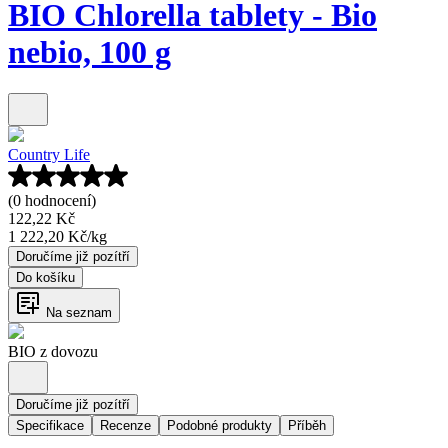
BIO Chlorella tablety - Bio
nebio, 100 g
Country Life
(0 hodnocení)
122,22 Kč
1 222,20 Kč
/
kg
Doručíme již pozítří
Do košíku
Na seznam
BIO z dovozu
Doručíme již pozítří
Specifikace
Recenze
Podobné produkty
Příběh