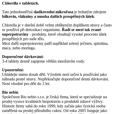
Chlorella v tabletách.
Tato jednobuněčná
sladkovodní mikrořasa
je bohatým zdrojem
bílkovin, vlákniny a mnoha dalších prospěšných látek
.
Chlorella je v dnešní době velmi oblíbeným doplňkem stravy a často
se používá při detoxikaci organismu.
Řadí se mezi tak zvané
superpotraviny
- produkty, které obsahují vysoké procento látek
prospěšných pro naše tělo.
Mezi další superpotraviny patří například zelený ječmen, spirulina,
maca, nebo moringa.
Doporučené dávkování:
3-4 tablety denně zapijeme větším množstvím vody.
Upozornění:
Ukládejte mimo dosah dětí. Výrobek není určen k používání jako
náhrada pestré stravy. Nepřekračujte doporučené denní dávkování.
Není vhodné pro děti do 3 let.
Bio nebio
Společnost Bio nebio s.r.o. je česká firma, která se specializuje na
prodej vysoce kvalitních biopotravin a produktů zdravé výživy.
Historie firmy sahá do roku 1999, kdy začala jako fyzická osoba
zaměřená na prodej přírodního cukru. Od roku 2005 funguje jako