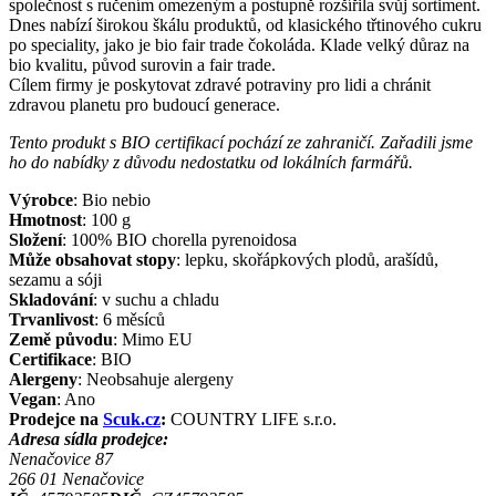
společnost s ručením omezeným a postupně rozšířila svůj sortiment.
Dnes nabízí širokou škálu produktů, od klasického třtinového cukru
po speciality, jako je bio fair trade čokoláda. Klade velký důraz na
bio kvalitu, původ surovin a fair trade.
Cílem firmy je poskytovat zdravé potraviny pro lidi a chránit
zdravou planetu pro budoucí generace.
Tento produkt s BIO certifikací pochází ze zahraničí. Zařadili jsme
ho do nabídky z důvodu nedostatku od lokálních farmářů.
Výrobce
:
Bio nebio
Hmotnost
:
100
g
Složení
:
100% BIO chorella pyrenoidosa
Může obsahovat stopy
:
lepku, skořápkových plodů, arašídů,
sezamu a sóji
Skladování
:
v suchu a chladu
Trvanlivost
:
6 měsíců
Země původu
:
Mimo EU
Certifikace
:
BIO
Alergeny
:
Neobsahuje alergeny
Vegan
:
Ano
Prodejce na
Scuk.cz
:
COUNTRY LIFE s.r.o.
Adresa sídla prodejce:
Nenačovice 87
266 01
Nenačovice