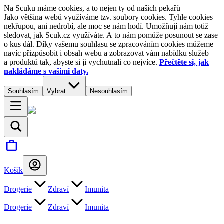
Na Scuku máme cookies, a to nejen ty od našich pekařů
Jako většina webů využíváme tzv. soubory cookies. Tyhle cookies
nekřupou, ani nedrobí, ale moc se nám hodí. Umožňují nám totiž
sledovat, jak Scuk.cz využíváte. A to nám pomůže posunout se zase
o kus dál. Díky vašemu souhlasu se zpracováním cookies můžeme
navíc přizpůsobit i obsah webu a zobrazovat vám nabídku služeb
a produktů tak, abyste si ji vychutnali co nejvíce.
Přečtěte si, jak
nakládáme s vašimi daty.
Souhlasím
Vybrat
Nesouhlasím
Košík
Drogerie
Zdraví
Imunita
Drogerie
Zdraví
Imunita