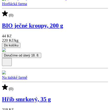
Horňácká farma
(0)
BIO ječné kroupy, 200 g
44 Kč
220 Kč
/
kg
Do košíku
Doručíme od úterý 18. 8.
Na italské farmě
(0)
Hřib smrkový, 35 g
219 Kč