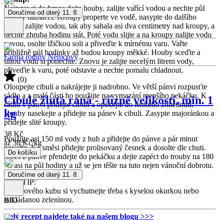
Nejprve si do hrnce dejte houby, zalijte vařící vodou a nechte půl
Doručíme od úterý 11. 8.
hodiny namáčet. Kroupy properte ve vodě, nasypte do dalšího
hrnce, zalijte vodou, tak aby sahala asi dva centimetry nad kroupy, a
nechte zhruba hodinu stát. Poté vodu slijte a na kroupy nalijte vodu
novou, osolte lžičkou soli a přiveďte k mírnému varu. Vařte
přibližně půl hodinky až budou kroupy měkké. Houby sceďte a
Farma rodiny Němcovy
slitou vodu si ponechte. Znovu je zalijte necelým litrem vody,
přiveďte k varu, poté odstavte a nechte pomalu chladnout.
(0)
Oloupejte cibuli a nakrájejte ji nadrobno. Ve větší pánvi rozpusťte
sádlo a z malé části ho použijte na vymazání menšího pekáčku. K
Cibule žlutá raná - různé velikosti, min. 1
sádlu v pánvi přidejte cibuli a opékejte do lehkého zhnědnutí.
kg
Houby nasekejte a přidejte na pánev k cibuli. Zasypte majoránkou a
přidejte slité kroupy.
38 Kč
Použijte asi 150 ml vody z hub a přidejte do pánve a pár minut
až
38 Kč
/
kg
povařte. Ke směsi přidejte prolisovaný česnek a dosolte dle chuti.
Do košíku
Směs z pánve přendejte do pekáčku a dejte zapéct do trouby na 180
°C asi na půl hodiny a už se jen těšte na tuto nejen vánoční dobrotu.
Doručíme od úterý 11. 8.
NÁŠ TIP:
Kroupového kubu si vychutnejte třeba s kyselou okurkou nebo
nakládanou zeleninou.
BIO
Celý recept najdete také na našem blogu >>>