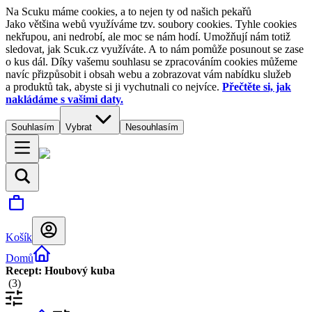
Na Scuku máme cookies, a to nejen ty od našich pekařů
Jako většina webů využíváme tzv. soubory cookies. Tyhle cookies
nekřupou, ani nedrobí, ale moc se nám hodí. Umožňují nám totiž
sledovat, jak Scuk.cz využíváte. A to nám pomůže posunout se zase
o kus dál. Díky vašemu souhlasu se zpracováním cookies můžeme
navíc přizpůsobit i obsah webu a zobrazovat vám nabídku služeb
a produktů tak, abyste si ji vychutnali co nejvíce.
Přečtěte si, jak
nakládáme s vašimi daty.
Souhlasím
Vybrat
Nesouhlasím
Košík
Domů
Recept: Houbový kuba
(
3
)