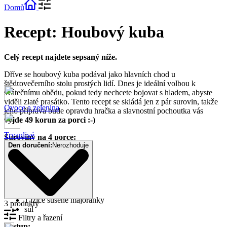
Domů
Recept: Houbový kuba
Celý recept najdete sepsaný níže.
Dříve se houbový kuba podával jako hlavních chod u
štědrovečerního stolu prostých lidí. Dnes je ideální volbou k
svátečnímu obědu, pokud tedy nechcete bojovat s hladem, abyste
viděli zlaté prasátko. Tento recept se skládá jen z pár surovin, takže
Ovoce a zelenina
jeho příprava bude opravdu hračka a slavnostní pochoutka vás
vyjde 49 korun za porci :-)
Trvanlivé
Suroviny na 4 porce:
Den doručení:
Nerozhoduje
200 g krup
35 g sušených hub
2 cibule
2 lžíce sádla
2 stroužky česneku
1 lžíce sušené majoránky
3 produkty
sůl
Filtry a řazení
Postup: