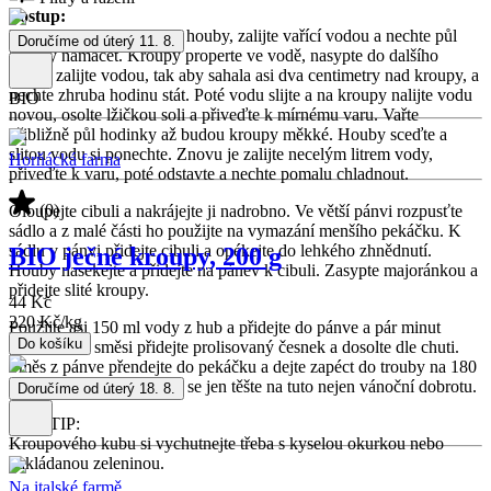
Postup:
Nejprve si do hrnce dejte houby, zalijte vařící vodou a nechte půl
Doručíme od úterý 11. 8.
hodiny namáčet. Kroupy properte ve vodě, nasypte do dalšího
hrnce, zalijte vodou, tak aby sahala asi dva centimetry nad kroupy, a
nechte zhruba hodinu stát. Poté vodu slijte a na kroupy nalijte vodu
BIO
novou, osolte lžičkou soli a přiveďte k mírnému varu. Vařte
přibližně půl hodinky až budou kroupy měkké. Houby sceďte a
slitou vodu si ponechte. Znovu je zalijte necelým litrem vody,
Horňácká farma
přiveďte k varu, poté odstavte a nechte pomalu chladnout.
(0)
Oloupejte cibuli a nakrájejte ji nadrobno. Ve větší pánvi rozpusťte
sádlo a z malé části ho použijte na vymazání menšího pekáčku. K
sádlu v pánvi přidejte cibuli a opékejte do lehkého zhnědnutí.
BIO ječné kroupy, 200 g
Houby nasekejte a přidejte na pánev k cibuli. Zasypte majoránkou a
přidejte slité kroupy.
44 Kč
220 Kč
/
kg
Použijte asi 150 ml vody z hub a přidejte do pánve a pár minut
Do košíku
povařte. Ke směsi přidejte prolisovaný česnek a dosolte dle chuti.
Směs z pánve přendejte do pekáčku a dejte zapéct do trouby na 180
°C asi na půl hodiny a už se jen těšte na tuto nejen vánoční dobrotu.
Doručíme od úterý 18. 8.
NÁŠ TIP:
Kroupového kubu si vychutnejte třeba s kyselou okurkou nebo
nakládanou zeleninou.
Na italské farmě