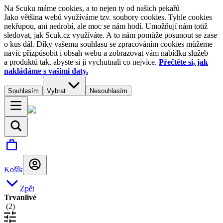
Na Scuku máme cookies, a to nejen ty od našich pekařů
Jako většina webů využíváme tzv. soubory cookies. Tyhle cookies
nekřupou, ani nedrobí, ale moc se nám hodí. Umožňují nám totiž
sledovat, jak Scuk.cz využíváte. A to nám pomůže posunout se zase
o kus dál. Díky vašemu souhlasu se zpracováním cookies můžeme
navíc přizpůsobit i obsah webu a zobrazovat vám nabídku služeb
a produktů tak, abyste si ji vychutnali co nejvíce.
Přečtěte si, jak
nakládáme s vašimi daty.
Souhlasím
Vybrat
Nesouhlasím
Košík
Zpět
Trvanlivé
(
2
)