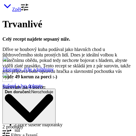
Zpět
Trvanlivé
Celý recept najdete sepsaný níže.
Dříve se houbový kuba podával jako hlavních chod u
štědrovečerního stolu prostých lidí. Dnes je ideální volbou k
svátečnímu obědu, pokud tedy nechcete bojovat s hladem, abyste
viděli zlaté prasátko. Tento recept se skládá jen z pár surovin, takže
Těstoviny, rýže a luštěniny
jeho příprava bude opravdu hračka a slavnostní pochoutka vás
vyjde 49 korun za porci :-)
Sušené a lyo dobroty
Suroviny na 4 porce:
Den doručení:
Nerozhoduje
200 g krup
35 g sušených hub
2 cibule
2 lžíce sádla
2 stroužky česneku
1 lžíce sušené majoránky
2 produkty
sůl
Filtry a řazení