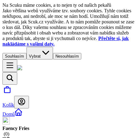
Na Scuku máme cookies, a to nejen ty od našich pekařů
Jako většina webů využíváme tzv. soubory cookies. Tyhle cookies
nekřupou, ani nedrobí, ale moc se nám hodí. Umožňují nám totiž
sledovat, jak Scuk.cz využíváte. A to nám pomůže posunout se zase
o kus dál. Díky vašemu souhlasu se zpracováním cookies můžeme
navíc přizpůsobit i obsah webu a zobrazovat vám nabídku služeb
a produktů tak, abyste si ji vychutnali co nejvíce.
Přečtěte si, jak
nakládáme s vašimi daty.
Souhlasím
Vybrat
Nesouhlasím
Košík
Domů
Faency Fries
(
0
)