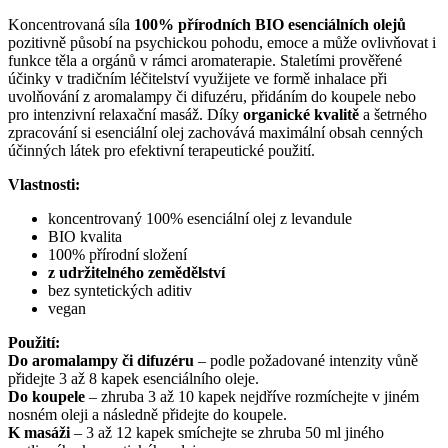
Koncentrovaná síla
100% přírodních BIO esenciálních olejů
pozitivně působí na psychickou pohodu, emoce a může ovlivňovat i
funkce těla a orgánů v rámci aromaterapie. Staletími prověřené
účinky v tradičním léčitelství využijete ve formě inhalace při
uvolňování z aromalampy či difuzéru, přidáním do koupele nebo
pro intenzivní relaxační masáž. Díky
organické kvalitě
a šetrného
zpracování si esenciální olej zachovává maximální obsah cenných
účinných látek pro efektivní terapeutické použití.
Vlastnosti:
koncentrovaný 100% esenciální olej z levandule
BIO kvalita
100% přírodní složení
z udržitelného zemědělství
bez syntetických aditiv
vegan
Použití:
Do aromalampy či difuzéru
–⁠ podle požadované intenzity vůně
přidejte 3 až 8 kapek esenciálního oleje.
Do koupele
–⁠ zhruba 3 až 10 kapek nejdříve rozmíchejte v jiném
nosném oleji a následně přidejte do koupele.
K masáži
–⁠ 3 až 12 kapek smíchejte se zhruba 50 ml jiného