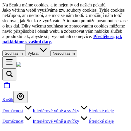
Na Scuku máme cookies, a to nejen ty od našich pekařů
Jako většina webů využíváme tzv. soubory cookies. Tyhle cookies
nekřupou, ani nedrobí, ale moc se nám hodí. Umožňují nám totiž
sledovat, jak Scuk.cz využíváte. A to nám pomůže posunout se zase
o kus dál. Díky vašemu souhlasu se zpracováním cookies můžeme
navíc přizpůsobit i obsah webu a zobrazovat vám nabídku služeb
a produktů tak, abyste si ji vychutnali co nejvíce.
Přečtěte si, jak
nakládáme s vašimi daty.
Souhlasím
Vybrat
Nesouhlasím
Košík
Domácnost
Interiérové vůně a svíčky
Éterické oleje
Domácnost
Interiérové vůně a svíčky
Éterické oleje