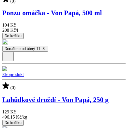
(0)
Ponzu omáčka - Von Papá, 500 ml
104 Kč
208 Kč
/
l
Do košíku
Doručíme od úterý 11. 8.
Ekoprodukt
(0)
Lahůdkové droždí - Von Papá, 250 g
129 Kč
496,15 Kč
/
kg
Do košíku