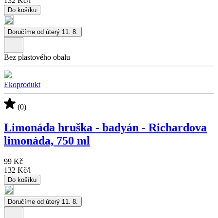
132 Kč
/
l
Do košíku
Doručíme od úterý 11. 8.
Bez plastového obalu
Ekoprodukt
(0)
Limonáda hruška - badyán - Richardova
limonáda, 750 ml
99 Kč
132 Kč
/
l
Do košíku
Doručíme od úterý 11. 8.