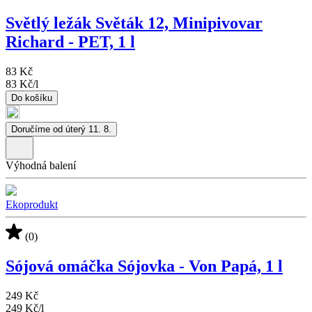
Světlý ležák Světák 12, Minipivovar
Richard - PET, 1 l
83 Kč
83 Kč
/
l
Do košíku
Doručíme od úterý 11. 8.
Výhodná balení
Ekoprodukt
(0)
Sójová omáčka Sójovka - Von Papá, 1 l
249 Kč
249 Kč
/
l