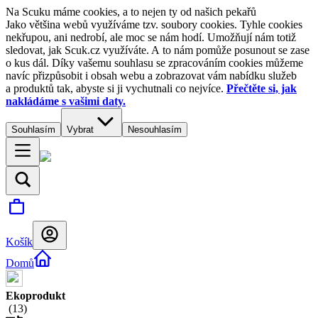
Na Scuku máme cookies, a to nejen ty od našich pekařů
Jako většina webů využíváme tzv. soubory cookies. Tyhle cookies
nekřupou, ani nedrobí, ale moc se nám hodí. Umožňují nám totiž
sledovat, jak Scuk.cz využíváte. A to nám pomůže posunout se zase
o kus dál. Díky vašemu souhlasu se zpracováním cookies můžeme
navíc přizpůsobit i obsah webu a zobrazovat vám nabídku služeb
a produktů tak, abyste si ji vychutnali co nejvíce.
Přečtěte si, jak
nakládáme s vašimi daty.
Souhlasím
Vybrat
Nesouhlasím
Košík
Domů
Ekoprodukt
(
13
)