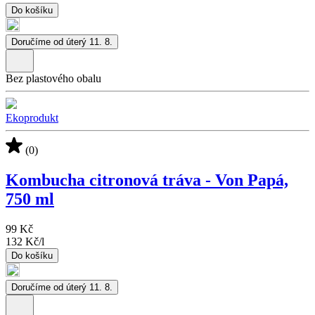
Do košíku
Doručíme od úterý 11. 8.
Bez plastového obalu
Ekoprodukt
(0)
Kombucha citronová tráva - Von Papá,
750 ml
99 Kč
132 Kč
/
l
Do košíku
Doručíme od úterý 11. 8.