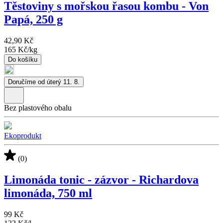
Těstoviny s mořskou řasou kombu - Von
Papá, 250 g
42,90 Kč
165 Kč
/
kg
Do košíku
Doručíme od úterý 11. 8.
Bez plastového obalu
Ekoprodukt
(0)
Limonáda tonic - zázvor - Richardova
limonáda, 750 ml
99 Kč