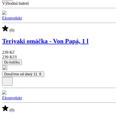
Výhodná balení
Ekoprodukt
(0)
Teriyaki omáčka - Von Papá, 1 l
239 Kč
239 Kč
/
l
Do košíku
Doručíme od úterý 11. 8.
Ekoprodukt
(0)