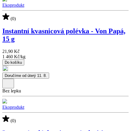
Ekoprodukt
(0)
Instantní kvasnicová polévka - Von Papá,
15 g
21,90 Kč
1 460 Kč
/
kg
Do košíku
Doručíme od úterý 11. 8.
Bez lepku
Ekoprodukt
(0)