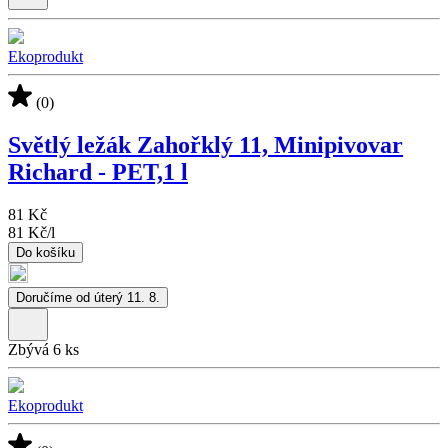
Ekoprodukt
(0)
Světlý ležák Zahořklý 11, Minipivovar
Richard - PET,1 l
81 Kč
81 Kč
/
l
Do košíku
Doručíme od úterý 11. 8.
Zbývá 6 ks
Ekoprodukt