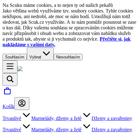
Na Scuku máme cookies, a to nejen ty od našich pekařů
Jako většina webů využíváme tzv. soubory cookies. Tyhle cookies
nekřupou, ani nedrobí, ale moc se nám hodí. Umožňují nám totiž
sledovat, jak Scuk.cz využíváte. A to nám pomůže posunout se zase
o kus dál. Díky vašemu souhlasu se zpracováním cookies můžeme
navíc přizpůsobit i obsah webu a zobrazovat vám nabídku služeb
a produktů tak, abyste si ji vychutnali co nejvíce.
Přečtěte si, jak
nakládáme s vašimi daty.
Souhlasím
Vybrat
Nesouhlasím
Košík
Trvanlivé
Marmelády, džemy a želé
Džemy a zavařeniny
Trvanlivé
Marmelády, džemy a želé
Džemy a zavařeniny