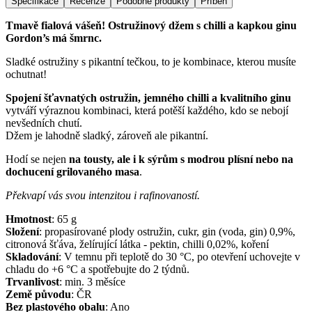
Specifikace
Recenze
Podobné produkty
Příběh
Tmavě fialová vášeň! Ostružinový džem s chilli a kapkou ginu
Gordon’s má šmrnc.
Sladké ostružiny s pikantní tečkou, to je kombinace, kterou musíte
ochutnat!
Spojení šťavnatých ostružin, jemného chilli a kvalitního ginu
vytváří výraznou kombinaci, která potěší každého, kdo se nebojí
nevšedních chutí.
Džem je lahodně sladký, zároveň ale pikantní.
Hodí se nejen
na tousty, ale i k sýrům s modrou plísní nebo na
dochucení grilovaného masa
.
Překvapí vás svou intenzitou i rafinovaností.
Hmotnost
:
65
g
Složení
:
propasírované plody ostružin, cukr, gin (voda, gin) 0,9%,
citronová šťáva, želírující látka - pektin, chilli 0,02%, koření
Skladování
:
V temnu při teplotě do 30 °C, po otevření uchovejte v
chladu do +6 °C a spotřebujte do 2 týdnů.
Trvanlivost
:
min. 3 měsíce
Země původu
:
ČR
Bez plastového obalu
:
Ano