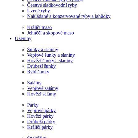
Čerstvé sladkovodní ryby
Uzené ryby
Nakládané a konzervované ryby a lahůdky
Králičí maso
Jehněčí a skopové maso
Uzeniny
Šunky a slaniny
Vepřové šunky a slaniny
Hovězí šunky a slaniny
Drůbeží šunky
Rybí šunky
Salámy
Vepřové salámy
Hovězí salámy
Párky
Vepřové párky
Hovězí párky
Drůbeží párky
Králičí párky