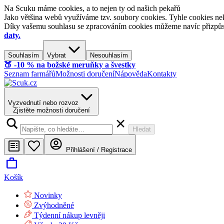
Na Scuku máme cookies, a to nejen ty od našich pekařů
Jako většina webů využíváme tzv. soubory cookies. Tyhle cookies nek
Díky vašemu souhlasu se zpracováním cookies můžeme navíc přizpůsobi
daty.
Souhlasím
Vybrat
Nesouhlasím
🍑​ -10 % na božské meruňky a švestky
Seznam farmářů
Možnosti doručení
Nápověda
Kontakty
Vyzvednutí nebo rozvoz
Zjistěte možnosti doručení
Hledat
Přihlášení / Registrace
Košík
Novinky
Zvýhodněné
Týdenní nákup levněji