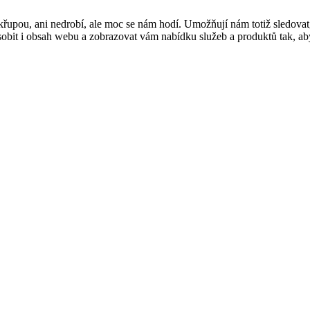
řupou, ani nedrobí, ale moc se nám hodí. Umožňují nám totiž sledovat
t i obsah webu a zobrazovat vám nabídku služeb a produktů tak, abyst