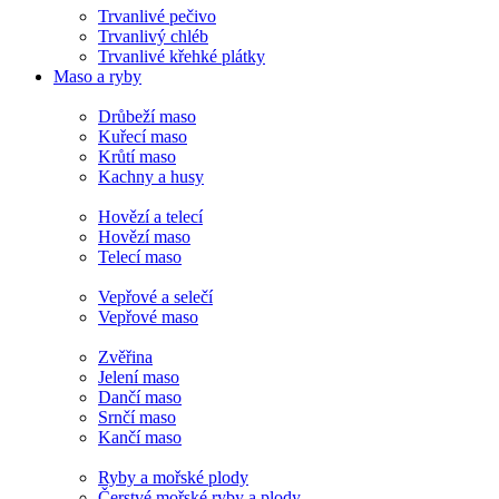
Trvanlivé pečivo
Trvanlivý chléb
Trvanlivé křehké plátky
Maso a ryby
Drůbeží maso
Kuřecí maso
Krůtí maso
Kachny a husy
Hovězí a telecí
Hovězí maso
Telecí maso
Vepřové a selečí
Vepřové maso
Zvěřina
Jelení maso
Dančí maso
Srnčí maso
Kančí maso
Ryby a mořské plody
Čerstvé mořské ryby a plody