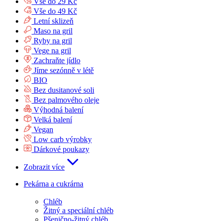
Vše do 29 Kč
Vše do 49 Kč
Letní sklizeň
Maso na gril
Ryby na gril
Vege na gril
Zachraňte jídlo
Jíme sezónně v létě
BIO
Bez dusitanové soli
Bez palmového oleje
Výhodná balení
Velká balení
Vegan
Low carb výrobky
Dárkové poukazy
Zobrazit více
Pekárna a cukrárna
Chléb
Žitný a speciální chléb
Pšenično-žitný chléb