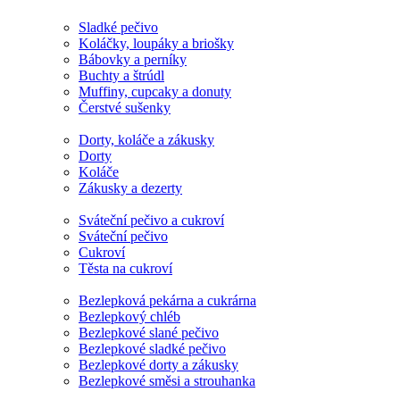
Sladké pečivo
Koláčky, loupáky a briošky
Bábovky a perníky
Buchty a štrúdl
Muffiny, cupcaky a donuty
Čerstvé sušenky
Dorty, koláče a zákusky
Dorty
Koláče
Zákusky a dezerty
Sváteční pečivo a cukroví
Sváteční pečivo
Cukroví
Těsta na cukroví
Bezlepková pekárna a cukrárna
Bezlepkový chléb
Bezlepkové slané pečivo
Bezlepkové sladké pečivo
Bezlepkové dorty a zákusky
Bezlepkové směsi a strouhanka