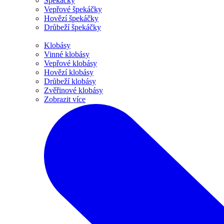
Špekáčky
Vepřové špekáčky
Hovězí špekáčky
Drůbeží špekáčky
Klobásy
Vinné klobásy
Vepřové klobásy
Hovězí klobásy
Drůbeží klobásy
Zvěřinové klobásy
Zobrazit více