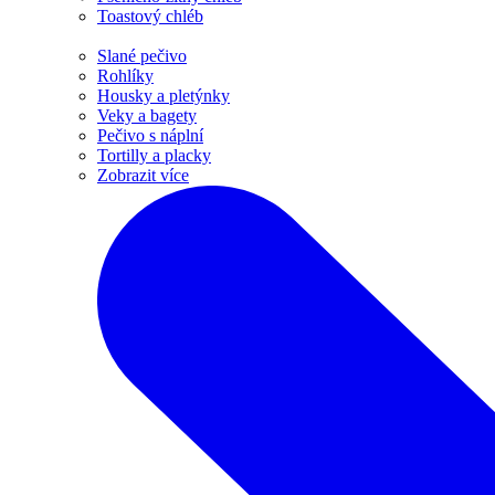
Toastový chléb
Slané pečivo
Rohlíky
Housky a pletýnky
Veky a bagety
Pečivo s náplní
Tortilly a placky
Zobrazit více