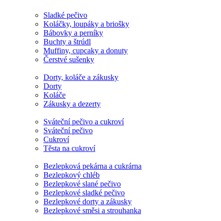
Sladké pečivo
Koláčky, loupáky a briošky
Bábovky a perníky
Buchty a štrúdl
Muffiny, cupcaky a donuty
Čerstvé sušenky
Dorty, koláče a zákusky
Dorty
Koláče
Zákusky a dezerty
Sváteční pečivo a cukroví
Sváteční pečivo
Cukroví
Těsta na cukroví
Bezlepková pekárna a cukrárna
Bezlepkový chléb
Bezlepkové slané pečivo
Bezlepkové sladké pečivo
Bezlepkové dorty a zákusky
Bezlepkové směsi a strouhanka