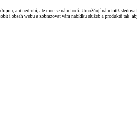
řupou, ani nedrobí, ale moc se nám hodí. Umožňují nám totiž sledovat
t i obsah webu a zobrazovat vám nabídku služeb a produktů tak, abyst