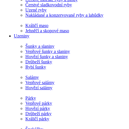
Čerstvé sladkovodní ryby
Uzené ryby
Nakládané a konzervované ryby a lahůdky
Králičí maso
Jehněčí a skopové maso
Uzeniny
Šunky a slaniny
Vepřové šunky a slaniny
Hovězí šunky a slaniny
Drůbeží šunky
Rybí šunky
Salámy
Vepřové salámy
Hovězí salámy
Párky
Vepřové párky
Hovězí párky
Drůbeží párky
Králičí párky