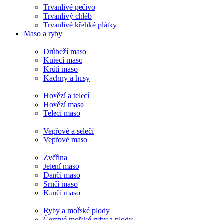
Trvanlivé pečivo
Trvanlivý chléb
Trvanlivé křehké plátky
Maso a ryby
Drůbeží maso
Kuřecí maso
Krůtí maso
Kachny a husy
Hovězí a telecí
Hovězí maso
Telecí maso
Vepřové a selečí
Vepřové maso
Zvěřina
Jelení maso
Dančí maso
Srnčí maso
Kančí maso
Ryby a mořské plody
Čerstvé mořské ryby a plody