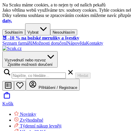
Na Scuku máme cookies, a to nejen ty od našich pekařů
Jako většina webů využíváme tzv. soubory cookies. Tyhle cookies nek
Díky vašemu souhlasu se zpracováním cookies můžeme navíc přizpůsobi
daty.
Souhlasím
Vybrat
Nesouhlasím
🍑​ -10 % na božské meruňky a švestky
Seznam farmářů
Možnosti doručení
Nápověda
Kontakty
Vyzvednutí nebo rozvoz
Zjistěte možnosti doručení
Hledat
Přihlášení / Registrace
Košík
Novinky
Zvýhodněné
Týdenní nákup levněji