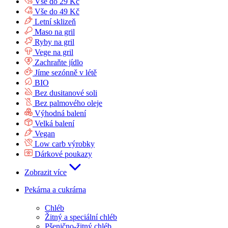
Vše do 29 Kč
Vše do 49 Kč
Letní sklizeň
Maso na gril
Ryby na gril
Vege na gril
Zachraňte jídlo
Jíme sezónně v létě
BIO
Bez dusitanové soli
Bez palmového oleje
Výhodná balení
Velká balení
Vegan
Low carb výrobky
Dárkové poukazy
Zobrazit více
Pekárna a cukrárna
Chléb
Žitný a speciální chléb
Pšenično-žitný chléb