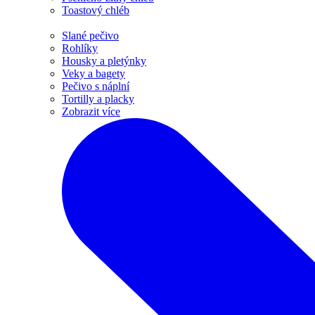
Toastový chléb
Slané pečivo
Rohlíky
Housky a pletýnky
Veky a bagety
Pečivo s náplní
Tortilly a placky
Zobrazit více