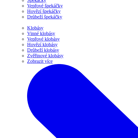
Špekáčky
Vepřové špekáčky
Hovězí špekáčky
Drůbeží špekáčky
Klobásy
Vinné klobásy
Vepřové klobásy
Hovězí klobásy
Drůbeží klobásy
Zvěřinové klobásy
Zobrazit více