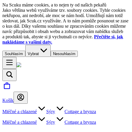
Na Scuku máme cookies, a to nejen ty od našich pekařů
Jako většina webů využíváme tzv. soubory cookies. Tyhle cookies
nekřupou, ani nedrobí, ale moc se nám hodí. Umožňují nám totiž
sledovat, jak Scuk.cz využíváte. A to nám pomůže posunout se zase
o kus dál. Díky vašemu souhlasu se zpracováním cookies můžeme
navíc přizpůsobit i obsah webu a zobrazovat vám nabídku služeb
a produktů tak, abyste si ji vychutnali co nejvíce.
Přečtěte si, jak
nakládáme s vašimi daty.
Souhlasím
Vybrat
Nesouhlasím
Košík
Mléčné a chlazené
Sýry
Cottage a brynza
Mléčné a chlazené
Sýry
Cottage a brynza