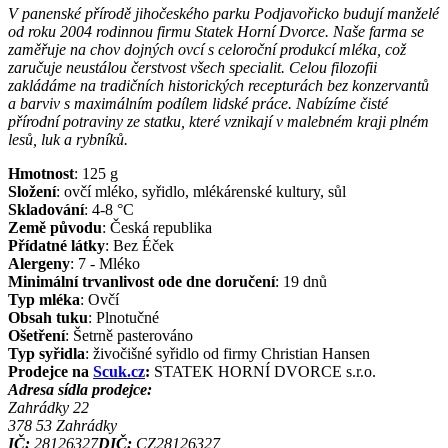
V panenské přírodě jihočeského parku Podjavořicko budují manželé
od roku 2004 rodinnou firmu Statek Horní Dvorce. Naše farma se
zaměřuje na chov dojných ovcí s celoroční produkcí mléka, což
zaručuje neustálou čerstvost všech specialit. Celou filozofii
zakládáme na tradičních historických recepturách bez konzervantů
a barviv s maximálním podílem lidské práce. Nabízíme čisté
přírodní potraviny ze statku, které vznikají v malebném kraji plném
lesů, luk a rybníků.
Hmotnost
:
125
g
Složení
:
ovčí mléko, syřidlo, mlékárenské kultury, sůl
Skladování
:
4-8 °C
Země původu
:
Česká republika
Přídatné látky
:
Bez Éček
Alergeny
:
7 - Mléko
Minimální trvanlivost ode dne doručení
:
19 dnů
Typ mléka
:
Ovčí
Obsah tuku
:
Plnotučné
Ošetření
:
Šetrně pasterováno
Typ syřidla
:
živočišné syřidlo od firmy Christian Hansen
Prodejce na
Scuk.cz
:
STATEK HORNÍ DVORCE s.r.o.
Adresa sídla prodejce:
Zahrádky 22
378 53
Zahrádky
IČ:
28126327
DIČ:
CZ28126327