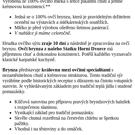
Vyrobená ze 100% ovčího mléka s lehce pikantní chutí a jemně
krémovou konzistencí.**
Jedná se o 100% ovčí brynzu, která je pravidelným držitelem
ocenění na výstavách a mlékárenských soutěžích.
Mléko je před výrobou ošetřeno šetrnou pasterací.
V nabídce ji máme celoročně.
Hrudka ovčího sýru
zraje 10 dní
a následně je zpracována na ovčí
brynzu.
Ovčí brynza z našeho Statku Horní Dvorce
má
příjemnou chuť a dokonalou konzistenci. Potěší každého vyznavače
klasické karpatské kuchyně.
Brynza
představuje
královnu mezi ovčími specialitami
s
nezaměnitelnou chutí a krémovou strukturou. Tento tradiční sýr
vyrábíme podle historických receptur s důrazem na čistotu vstupních
surovin. Je vyhledávaným základem pro tradiční teplá jídla i studené
pomazánky.
Klíčová surovina pro přípravu pravých bryndzových halušek
s rozpečenou slaninou.
Vynikající základ pro tradiční pomazánky.
Skvěle chutná rozetřená na čerstvém chlebu se špetkou
pažitky.
Vhodná i na těstoviny a do omáček.