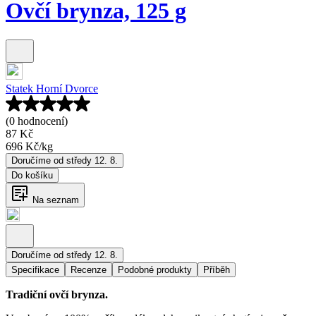
Ovčí brynza, 125 g
Statek Horní Dvorce
(0 hodnocení)
87 Kč
696 Kč
/
kg
Doručíme od středy 12. 8.
Do košíku
Na seznam
Doručíme od středy 12. 8.
Specifikace
Recenze
Podobné produkty
Příběh
Tradiční ovčí brynza.