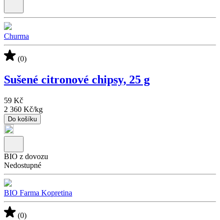
Churma
(0)
Sušené citronové chipsy, 25 g
59 Kč
2 360 Kč
/
kg
Do košíku
BIO z dovozu
Nedostupné
BIO Farma Kopretina
(0)