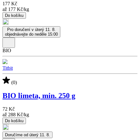
177 Kč
až
177 Kč
/
kg
Do košíku
Pro doručení v úterý 11. 8.
objednávejte do neděle 15:00
BIO
Titbit
(0)
BIO limeta, min. 250 g
72 Kč
až
288 Kč
/
kg
Do košíku
Doručíme od úterý 11. 8.