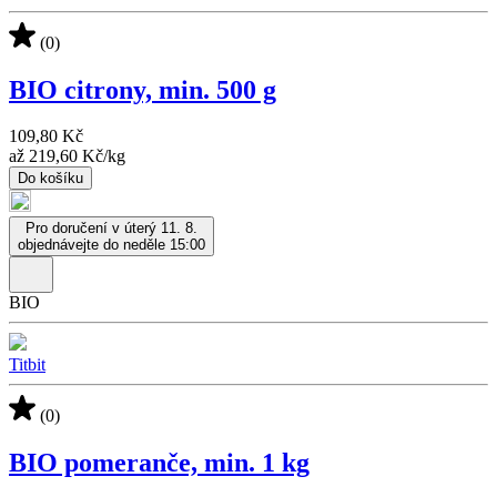
(0)
BIO citrony, min. 500 g
109,80 Kč
až
219,60 Kč
/
kg
Do košíku
Pro doručení v úterý 11. 8.
objednávejte do neděle 15:00
BIO
Titbit
(0)
BIO pomeranče, min. 1 kg