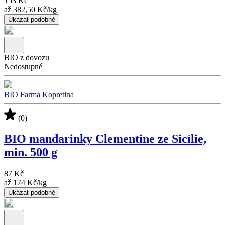
153 Kč
až
382,50 Kč
/
kg
Ukázat podobné
BIO z dovozu
Nedostupné
BIO Farma Kopretina
(0)
BIO mandarinky Clementine ze Sicílie,
min. 500 g
87 Kč
až
174 Kč
/
kg
Ukázat podobné