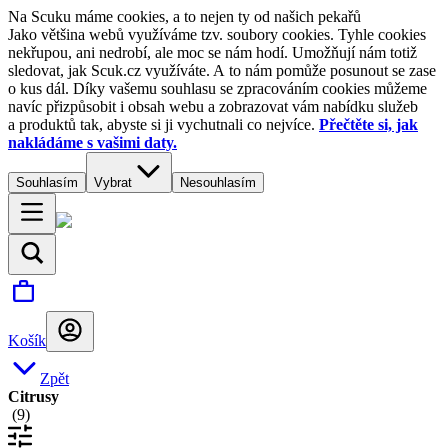
Na Scuku máme cookies, a to nejen ty od našich pekařů
Jako většina webů využíváme tzv. soubory cookies. Tyhle cookies
nekřupou, ani nedrobí, ale moc se nám hodí. Umožňují nám totiž
sledovat, jak Scuk.cz využíváte. A to nám pomůže posunout se zase
o kus dál. Díky vašemu souhlasu se zpracováním cookies můžeme
navíc přizpůsobit i obsah webu a zobrazovat vám nabídku služeb
a produktů tak, abyste si ji vychutnali co nejvíce.
Přečtěte si, jak
nakládáme s vašimi daty.
Souhlasím
Vybrat
Nesouhlasím
Košík
Zpět
Citrusy
(
9
)