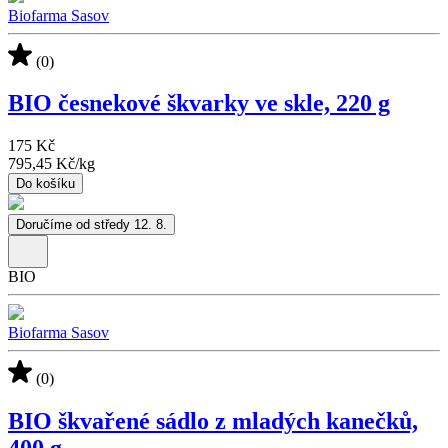
Biofarma Sasov
(0)
BIO česnekové škvarky ve skle, 220 g
175 Kč
795,45 Kč
/
kg
Do košíku
Doručíme od středy 12. 8.
BIO
Biofarma Sasov
(0)
BIO škvařené sádlo z mladých kanečků,