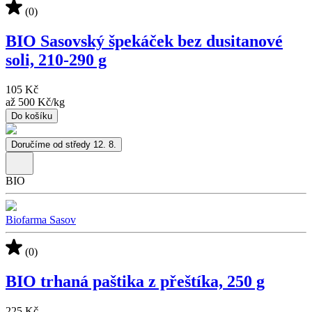
(0)
BIO Sasovský špekáček bez dusitanové
soli, 210-290 g
105 Kč
až
500 Kč
/
kg
Do košíku
Doručíme od středy 12. 8.
BIO
Biofarma Sasov
(0)
BIO trhaná paštika z přeštíka, 250 g
225 Kč