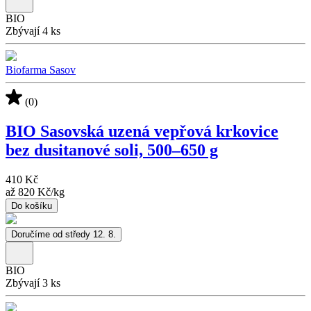
BIO
Zbývají 4 ks
Biofarma Sasov
(0)
BIO Sasovská uzená vepřová krkovice
bez dusitanové soli, 500–650 g
410 Kč
až
820 Kč
/
kg
Do košíku
Doručíme od středy 12. 8.
BIO
Zbývají 3 ks