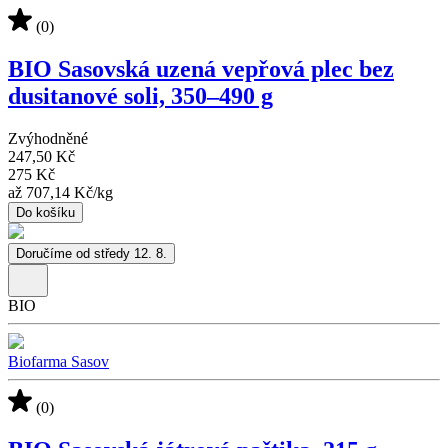
(0)
BIO Sasovská uzená vepřová plec bez
dusitanové soli, 350–490 g
Zvýhodněné
247,50 Kč
275 Kč
až
707,14 Kč
/
kg
Do košíku
Doručíme od středy 12. 8.
BIO
Biofarma Sasov
(0)