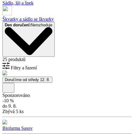
Sádlo, lůj a špek
Škvarky a sádlo se škvarky
Den doručení:
Nerozhoduje
25 produktů
Filtry a řazení
Doručíme od středy 12. 8.
Sponzorováno
-
10
%
do 9. 8.
Zbývá 5 ks
Biofarma Sasov