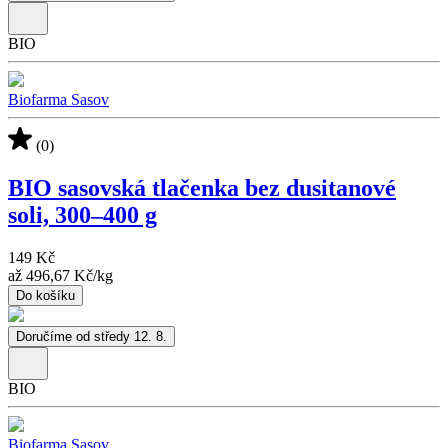
BIO
Biofarma Sasov
(0)
BIO sasovská tlačenka bez dusitanové
soli, 300–400 g
149 Kč
až
496,67 Kč
/
kg
Do košíku
Doručíme od středy 12. 8.
BIO
Biofarma Sasov