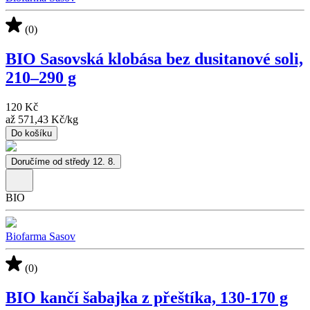
(0)
BIO Sasovská klobása bez dusitanové soli,
210–290 g
120 Kč
až
571,43 Kč
/
kg
Do košíku
Doručíme od středy 12. 8.
BIO
Biofarma Sasov
(0)
BIO kančí šabajka z přeštíka, 130-170 g