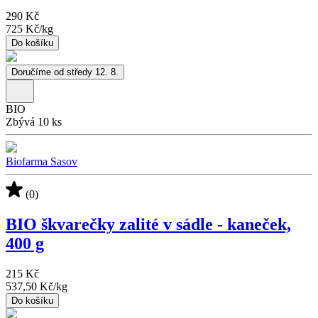
290 Kč
725 Kč
/
kg
Do košíku
Doručíme od středy 12. 8.
BIO
Zbývá 10 ks
Biofarma Sasov
(0)
BIO škvarečky zalité v sádle - kaneček,
400 g
215 Kč
537,50 Kč
/
kg
Do košíku