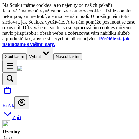
Na Scuku máme cookies, a to nejen ty od našich pekařů
Jako většina webů využíváme tzv. soubory cookies. Tyhle cookies
nekřupou, ani nedrobí, ale moc se nám hodí. Umožňují nám totiž
sledovat, jak Scuk.cz využíváte. A to nám pomůže posunout se zase
o kus dál. Díky vašemu souhlasu se zpracováním cookies můžeme
navíc přizpůsobit i obsah webu a zobrazovat vám nabídku služeb
a produktů tak, abyste si ji vychutnali co nejvíce.
Přečtěte si, jak
nakládáme s vašimi daty.
Souhlasím
Vybrat
Nesouhlasím
Košík
Zpět
Uzeniny
(
25
)