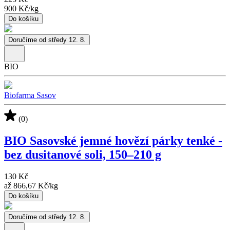
900 Kč
/
kg
Do košíku
Doručíme od středy 12. 8.
BIO
Biofarma Sasov
(0)
BIO Sasovské jemné hovězí párky tenké -
bez dusitanové soli, 150–210 g
130 Kč
až
866,67 Kč
/
kg
Do košíku
Doručíme od středy 12. 8.