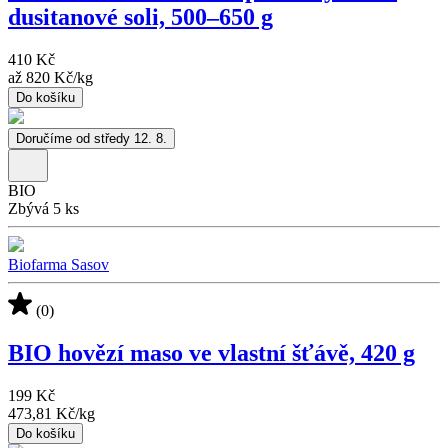
dusitanové soli, 500–650 g
410 Kč
až
820 Kč
/
kg
Do košíku
Doručíme od středy 12. 8.
BIO
Zbývá 5 ks
Biofarma Sasov
(0)
BIO hovězí maso ve vlastní šťávě, 420 g
199 Kč
473,81 Kč
/
kg
Do košíku