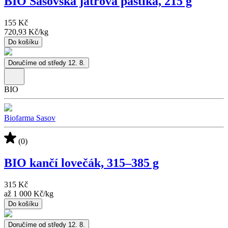
BIO Sasovská játrová paštika, 215 g
155 Kč
720,93 Kč
/
kg
Do košíku
Doručíme od středy 12. 8.
BIO
Biofarma Sasov
(0)
BIO kančí lovečák, 315–385 g
315 Kč
až
1 000 Kč
/
kg
Do košíku
Doručíme od středy 12. 8.