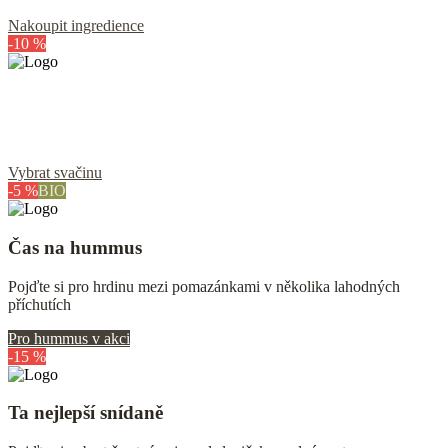
Nakoupit ingredience
-10 %
Kokosová energie na výšlap i kolo
Přibalte si kokosovou vodu a křupavé chipsy
Vybrat svačinu
-5 %
BIO
Čas na hummus
Pojďte si pro hrdinu mezi pomazánkami v několika lahodných
příchutích
Pro hummus v akci
-15 %
Ta nejlepší snídaně