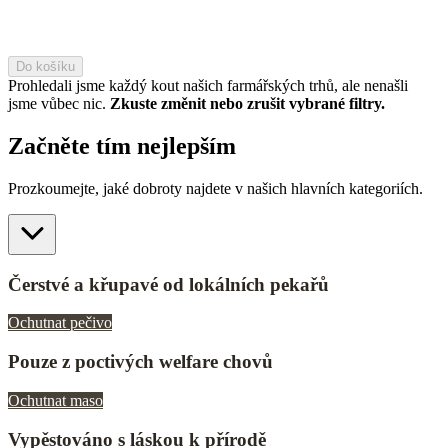
Do košíku
Prohledali jsme každý kout našich farmářských trhů, ale nenašli
jsme vůbec nic.
Zkuste změnit nebo zrušit vybrané filtry.
Začněte tím nejlepším
Prozkoumejte, jaké dobroty najdete v našich hlavních kategoriích.
Čerstvé a křupavé od lokálních pekařů
Ochutnat pečivo
Pouze z poctivých welfare chovů
Ochutnat maso
Vypěstováno s láskou k přírodě