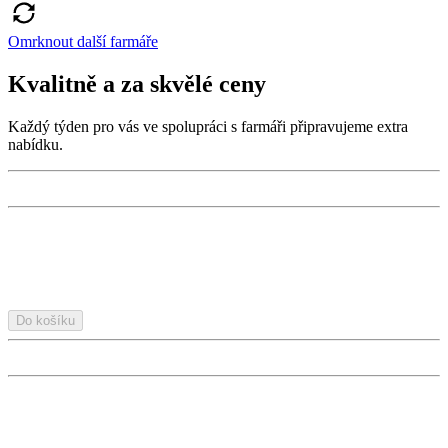
Omrknout další farmáře
Kvalitně a za skvělé ceny
Každý týden pro vás ve spolupráci s farmáři připravujeme extra
nabídku.
Do košíku