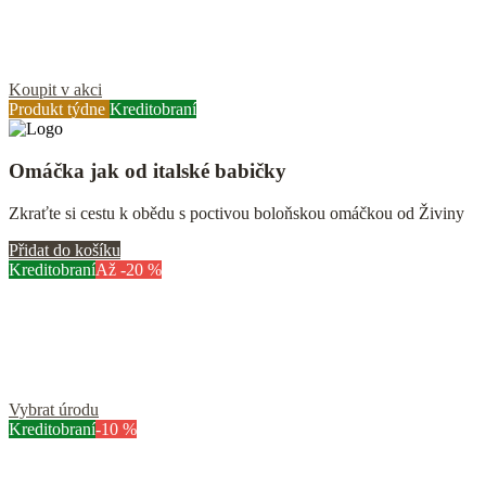
Poctivé hotovky z BIO hovězího masa
Teplé jídlo je základ i na dovolené! Přibalte si oběd z JaMi
Koupit v akci
Produkt týdne
Kreditobraní
Omáčka jak od italské babičky
Zkraťte si cestu k obědu s poctivou boloňskou omáčkou od Živiny
Přidat do košíku
Kreditobraní
Až -20 %
Velká letní sklizeň je tady
Pojďte si pro lokální a sezónní zeleninu, která rozzáří každé vaše
jídlo
Vybrat úrodu
Kreditobraní
-10 %
Řecký salát s kimchi zálivkou