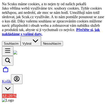
Na Scuku máme cookies, a to nejen ty od našich pekařů
Jako většina webů využíváme tzv. soubory cookies. Tyhle cookies
nekřupou, ani nedrobí, ale moc se nám hodí. Umožňují nám totiž
sledovat, jak Scuk.cz využíváte. A to nám pomůže posunout se zase
o kus dál. Díky vašemu souhlasu se zpracováním cookies můžeme
navíc přizpůsobit i obsah webu a zobrazovat vám nabídku služeb
a produktů tak, abyste si ji vychutnali co nejvíce.
Přečtěte si, jak
nakládáme s vašimi daty.
Souhlasím
Vybrat
Nesouhlasím
Košík
Až -20 %