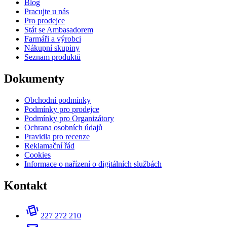
Blog
Pracujte u nás
Pro prodejce
Stát se Ambasadorem
Farmáři a výrobci
Nákupní skupiny
Seznam produktů
Dokumenty
Obchodní podmínky
Podmínky pro prodejce
Podmínky pro Organizátory
Ochrana osobních údajů
Pravidla pro recenze
Reklamační řád
Cookies
Informace o nařízení o digitálních službách
Kontakt
227 272 210