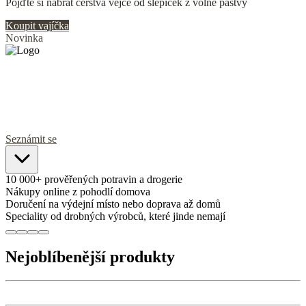
Pojďte si nabrat čerstvá vejce od slepiček z volné pastvy
Koupit vajíčka
Novinka
Mlsat může každý!
Novinka na Scuku: Veganské a bezlepkové kaše i sušenky od
KEKSE
Seznámit se
10 000+ prověřených potravin a drogerie
Nákupy online z pohodlí domova
Doručení na výdejní místo nebo doprava až domů
Speciality od drobných výrobců, které jinde nemají
Nejoblíbenější produkty