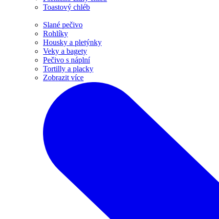
Toastový chléb
Slané pečivo
Rohlíky
Housky a pletýnky
Veky a bagety
Pečivo s náplní
Tortilly a placky
Zobrazit více