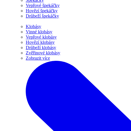
Špekáčky
Vepřové špekáčky
Hovězí špekáčky
Drůbeží špekáčky
Klobásy
Vinné klobásy
Vepřové klobásy
Hovězí klobásy
Drůbeží klobásy
Zvěřinové klobásy
Zobrazit více