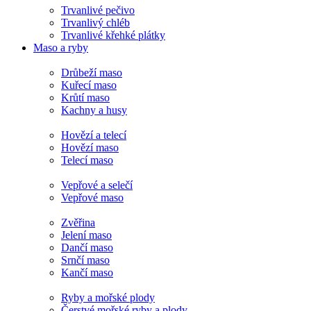
Trvanlivé pečivo
Trvanlivý chléb
Trvanlivé křehké plátky
Maso a ryby
Drůbeží maso
Kuřecí maso
Krůtí maso
Kachny a husy
Hovězí a telecí
Hovězí maso
Telecí maso
Vepřové a selečí
Vepřové maso
Zvěřina
Jelení maso
Dančí maso
Srnčí maso
Kančí maso
Ryby a mořské plody
Čerstvé mořské ryby a plody