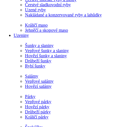
Čerstvé sladkovodní ryby
Uzené ryby
Nakládané a konzervované ryby a lahůdky
Králičí maso
Jehněčí a skopové maso
Uzeniny
Šunky a slaniny
Vepřové šunky a slaniny
Hovězí šunky a slaniny
Drůbeží šunky
Rybí šunky
Salámy
Vepřové salámy
Hovězí salámy
Párky
Vepřové párky
Hovězí párky
Drůbeží párky
Králičí párky