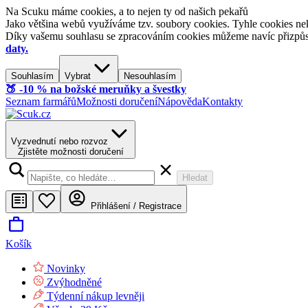
Na Scuku máme cookies, a to nejen ty od našich pekařů
Jako většina webů využíváme tzv. soubory cookies. Tyhle cookies nek
Díky vašemu souhlasu se zpracováním cookies můžeme navíc přizpůsobi
daty.
Souhlasím
Vybrat
Nesouhlasím
🍑​ -10 % na božské meruňky a švestky
Seznam farmářů
Možnosti doručení
Nápověda
Kontakty
Vyzvednutí nebo rozvoz
Zjistěte možnosti doručení
Hledat
Přihlášení / Registrace
Košík
Novinky
Zvýhodněné
Týdenní nákup levněji