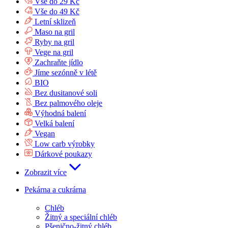
Vše do 29 Kč
Vše do 49 Kč
Letní sklizeň
Maso na gril
Ryby na gril
Vege na gril
Zachraňte jídlo
Jíme sezónně v létě
BIO
Bez dusitanové soli
Bez palmového oleje
Výhodná balení
Velká balení
Vegan
Low carb výrobky
Dárkové poukazy
Zobrazit více
Pekárna a cukrárna
Chléb
Žitný a speciální chléb
Pšenično-žitný chléb