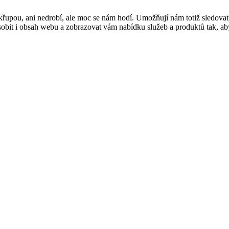
řupou, ani nedrobí, ale moc se nám hodí. Umožňují nám totiž sledovat
t i obsah webu a zobrazovat vám nabídku služeb a produktů tak, abyst