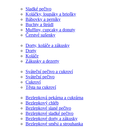
Sladké pečivo
Koláčky, loupáky a briošky
Bábovky a perníky
Buchty a štrúdl
Muffiny, cupcaky a donuty
Čerstvé sušenky
Dorty, koláče a zákusky
Dorty
Koláče
Zákusky a dezerty
Sváteční pečivo a cukroví
Sváteční pečivo
Cukroví
Těsta na cukroví
Bezlepková pekárna a cukrárna
Bezlepkový chléb
Bezlepkové slané pečivo
Bezlepkové sladké pečivo
Bezlepkové dorty a zákusky
Bezlepkové směsi a strouhanka