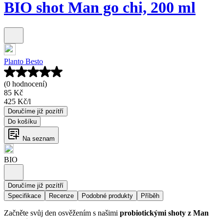
BIO shot Man go chi, 200 ml
Planto Besto
(0 hodnocení)
85 Kč
425 Kč
/
l
Doručíme již pozítří
Do košíku
Na seznam
BIO
Doručíme již pozítří
Specifikace
Recenze
Podobné produkty
Příběh
Začněte svůj den osvěžením s našimi
probiotickými shoty z Man