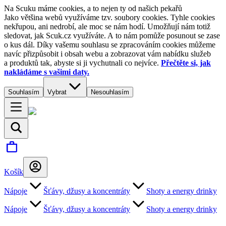
Na Scuku máme cookies, a to nejen ty od našich pekařů
Jako většina webů využíváme tzv. soubory cookies. Tyhle cookies
nekřupou, ani nedrobí, ale moc se nám hodí. Umožňují nám totiž
sledovat, jak Scuk.cz využíváte. A to nám pomůže posunout se zase
o kus dál. Díky vašemu souhlasu se zpracováním cookies můžeme
navíc přizpůsobit i obsah webu a zobrazovat vám nabídku služeb
a produktů tak, abyste si ji vychutnali co nejvíce.
Přečtěte si, jak
nakládáme s vašimi daty.
Souhlasím
Vybrat
Nesouhlasím
Košík
Nápoje
Šťávy, džusy a koncentráty
Shoty a energy drinky
Nápoje
Šťávy, džusy a koncentráty
Shoty a energy drinky