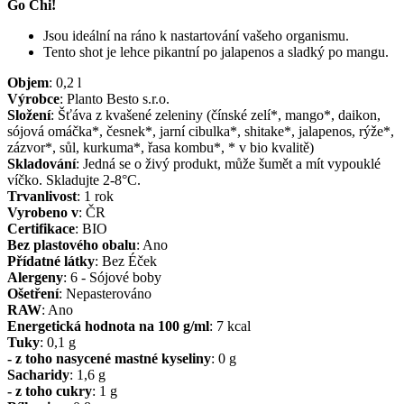
Go Chi!
Jsou ideální na ráno k nastartování vašeho organismu.
Tento shot je lehce pikantní po jalapenos a sladký po mangu.
Objem
:
0,2
l
Výrobce
:
Planto Besto s.r.o.
Složení
:
Šťáva z kvašené zeleniny (čínské zelí*, mango*, daikon,
sójová omáčka*, česnek*, jarní cibulka*, shitake*, jalapenos, rýže*,
zázvor*, sůl, kurkuma*, řasa kombu*, * v bio kvalitě)
Skladování
:
Jedná se o živý produkt, může šumět a mít vypouklé
víčko. Skladujte 2-8°C.
Trvanlivost
:
1 rok
Vyrobeno v
:
ČR
Certifikace
:
BIO
Bez plastového obalu
:
Ano
Přídatné látky
:
Bez Éček
Alergeny
:
6 - Sójové boby
Ošetření
:
Nepasterováno
RAW
:
Ano
Energetická hodnota na 100 g/ml
:
7
kcal
Tuky
:
0,1
g
- z toho nasycené mastné kyseliny
:
0
g
Sacharidy
:
1,6
g
- z toho cukry
:
1
g