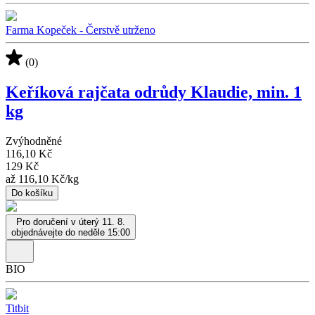
Farma Kopeček - Čerstvě utrženo
(0)
Keříková rajčata odrůdy Klaudie, min. 1
kg
Zvýhodněné
116,10 Kč
129 Kč
až
116,10 Kč
/
kg
Do košíku
Pro doručení v úterý 11. 8.
objednávejte do neděle 15:00
BIO
Titbit