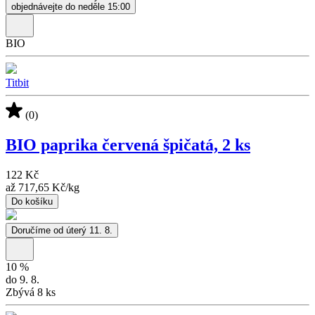
objednávejte do neděle 15:00
BIO
Titbit
(0)
BIO paprika červená špičatá, 2 ks
122 Kč
až
717,65 Kč
/
kg
Do košíku
Doručíme od úterý 11. 8.
10
%
do 9. 8.
Zbývá 8 ks