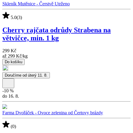
Skleník Mutěnice - Čerstvě Utrženo
5.0
(3)
Cherry rajčata odrůdy Strabena na
větvičce, min. 1 kg
299 Kč
až
299 Kč
/
kg
Do košíku
Doručíme od úterý 11. 8.
-
10
%
do 16. 8.
Farma Dvořáček - Ovoce zelenina od Čertovy brázdy
(0)