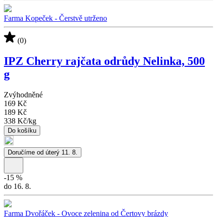
Farma Kopeček - Čerstvě utrženo
(0)
IPZ Cherry rajčata odrůdy Nelinka, 500
g
Zvýhodněné
169 Kč
189 Kč
338 Kč
/
kg
Do košíku
Doručíme od úterý 11. 8.
-
15
%
do 16. 8.
Farma Dvořáček - Ovoce zelenina od Čertovy brázdy