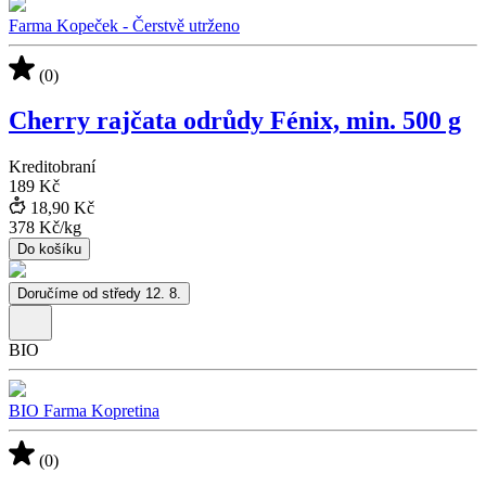
Farma Kopeček - Čerstvě utrženo
(0)
Cherry rajčata odrůdy Fénix, min. 500 g
Kreditobraní
189 Kč
18,90 Kč
378 Kč
/
kg
Do košíku
Doručíme od středy 12. 8.
BIO
BIO Farma Kopretina
(0)