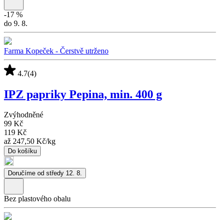
-
17
%
do 9. 8.
Farma Kopeček - Čerstvě utrženo
4.7
(4)
IPZ papriky Pepina, min. 400 g
Zvýhodněné
99 Kč
119 Kč
až
247,50 Kč
/
kg
Do košíku
Doručíme od středy 12. 8.
Bez plastového obalu