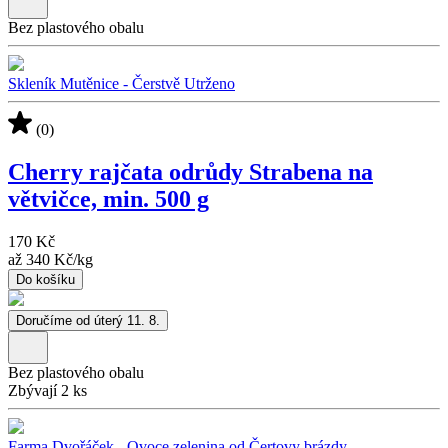
Bez plastového obalu
Skleník Mutěnice - Čerstvě Utrženo
(0)
Cherry rajčata odrůdy Strabena na
větvičce, min. 500 g
170 Kč
až
340 Kč
/
kg
Do košíku
Doručíme od úterý 11. 8.
Bez plastového obalu
Zbývají 2 ks
Farma Dvořáček - Ovoce zelenina od Čertovy brázdy