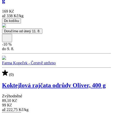
g
169 Kč
až
338 Kč
/
kg
Do košíku
Doručíme od úterý 11. 8.
-
10
%
do 9. 8.
Farma Kopeček - Čerstvě utrženo
(0)
Koktejlová rajčata odrůdy Oliver, 400 g
Zvýhodněné
89,10 Kč
99 Kč
až
222,75 Kč
/
kg