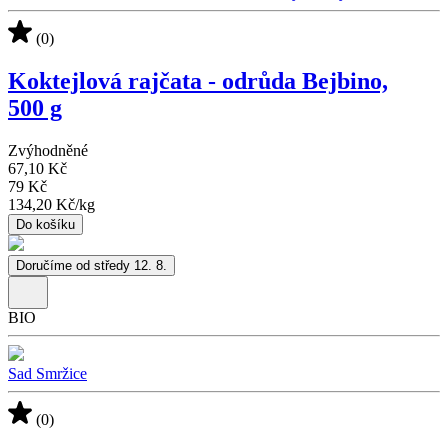
(0)
Koktejlová rajčata - odrůda Bejbino,
500 g
Zvýhodněné
67,10 Kč
79 Kč
134,20 Kč
/
kg
Do košíku
Doručíme od středy 12. 8.
BIO
Sad Smržice
(0)