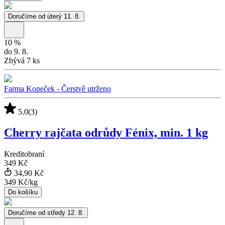
Doručíme od úterý 11. 8.
10
%
do 9. 8.
Zbývá 7 ks
Farma Kopeček - Čerstvě utrženo
5.0
(3)
Cherry rajčata odrůdy Fénix, min. 1 kg
Kreditobraní
349 Kč
34,90 Kč
349 Kč
/
kg
Do košíku
Doručíme od středy 12. 8.