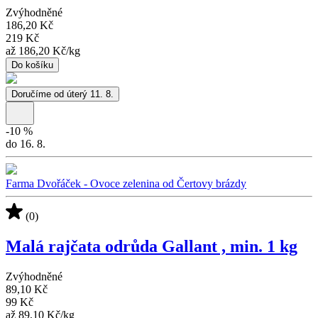
Zvýhodněné
186,20 Kč
219 Kč
až
186,20 Kč
/
kg
Do košíku
Doručíme od úterý 11. 8.
-
10
%
do 16. 8.
Farma Dvořáček - Ovoce zelenina od Čertovy brázdy
(0)
Malá rajčata odrůda Gallant , min. 1 kg
Zvýhodněné
89,10 Kč
99 Kč
až
89,10 Kč
/
kg