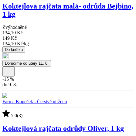
Koktejlová rajčata malá- odrůda Bejbino,
1 kg
Zvýhodněné
134,10 Kč
149 Kč
134,10 Kč
/
kg
Do košíku
Doručíme od úterý 11. 8.
-
15
%
do 9. 8.
Farma Kopeček - Čerstvě utrženo
5.0
(3)
Koktejlová rajčata odrůdy Oliver, 1 kg