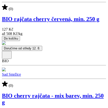
(0)
BIO rajčata cherry červená, min. 250 g
127 Kč
až
508 Kč
/
kg
Do košíku
Doručíme od středy 12. 8.
BIO
Sad Smržice
(0)
BIO cherry rajčata - mix barev, min. 250
g