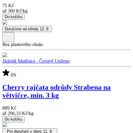
75 Kč
až
300 Kč
/
kg
Do košíku
Doručíme od středy 12. 8.
Bez plastového obalu
Skleník Mutěnice - Čerstvě Utrženo
(0)
Cherry rajčata odrůdy Strabena na
větvičce, min. 3 kg
889 Kč
až
296,33 Kč
/
kg
Do košíku
Pro doručení v úterý 11. 8.