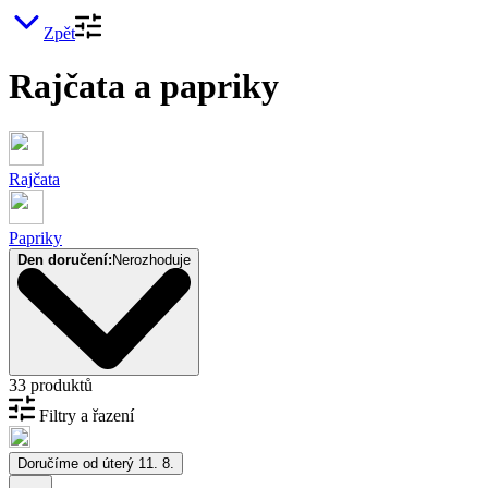
Zpět
Rajčata a papriky
Rajčata
Papriky
Den doručení:
Nerozhoduje
33 produktů
Filtry a řazení
Doručíme od úterý 11. 8.