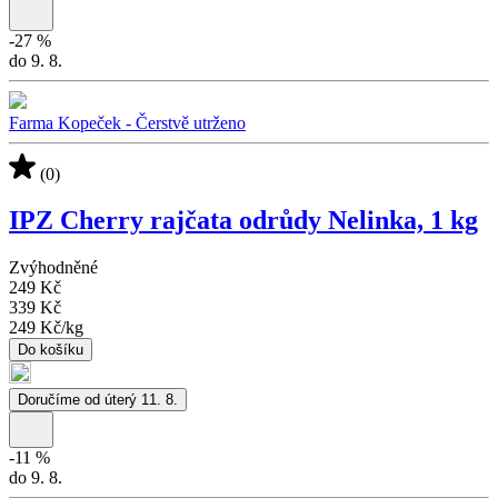
-
27
%
do 9. 8.
Farma Kopeček - Čerstvě utrženo
(0)
IPZ Cherry rajčata odrůdy Nelinka, 1 kg
Zvýhodněné
249 Kč
339 Kč
249 Kč
/
kg
Do košíku
Doručíme od úterý 11. 8.
-
11
%
do 9. 8.