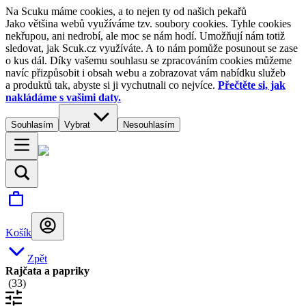
Na Scuku máme cookies, a to nejen ty od našich pekařů
Jako většina webů využíváme tzv. soubory cookies. Tyhle cookies
nekřupou, ani nedrobí, ale moc se nám hodí. Umožňují nám totiž
sledovat, jak Scuk.cz využíváte. A to nám pomůže posunout se zase
o kus dál. Díky vašemu souhlasu se zpracováním cookies můžeme
navíc přizpůsobit i obsah webu a zobrazovat vám nabídku služeb
a produktů tak, abyste si ji vychutnali co nejvíce.
Přečtěte si, jak
nakládáme s vašimi daty.
Souhlasím
Vybrat
Nesouhlasím
Košík
Zpět
Rajčata a papriky
(
33
)