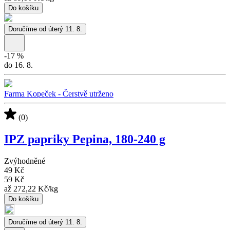
Do košíku
Doručíme od úterý 11. 8.
-
17
%
do 16. 8.
Farma Kopeček - Čerstvě utrženo
(0)
IPZ papriky Pepina, 180-240 g
Zvýhodněné
49 Kč
59 Kč
až
272,22 Kč
/
kg
Do košíku
Doručíme od úterý 11. 8.