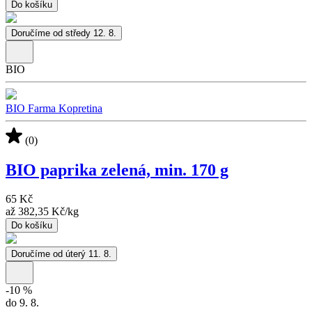
Do košíku
Doručíme od středy 12. 8.
BIO
BIO Farma Kopretina
(0)
BIO paprika zelená, min. 170 g
65 Kč
až
382,35 Kč
/
kg
Do košíku
Doručíme od úterý 11. 8.
-
10
%
do 9. 8.