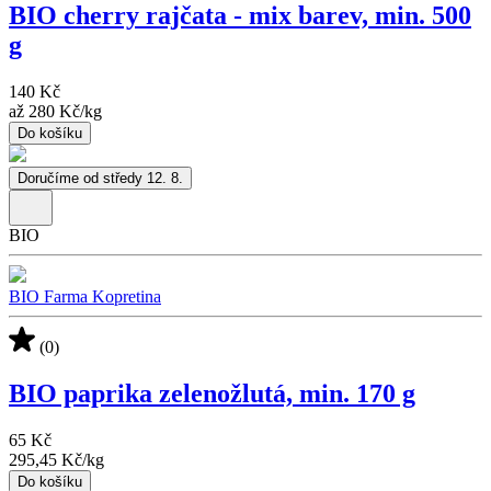
BIO cherry rajčata - mix barev, min. 500
g
140 Kč
až
280 Kč
/
kg
Do košíku
Doručíme od středy 12. 8.
BIO
BIO Farma Kopretina
(0)
BIO paprika zelenožlutá, min. 170 g
65 Kč
295,45 Kč
/
kg
Do košíku