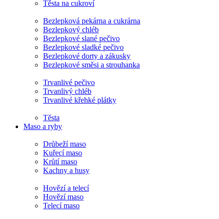
Těsta na cukroví
Bezlepková pekárna a cukrárna
Bezlepkový chléb
Bezlepkové slané pečivo
Bezlepkové sladké pečivo
Bezlepkové dorty a zákusky
Bezlepkové směsi a strouhanka
Trvanlivé pečivo
Trvanlivý chléb
Trvanlivé křehké plátky
Těsta
Maso a ryby
Drůbeží maso
Kuřecí maso
Krůtí maso
Kachny a husy
Hovězí a telecí
Hovězí maso
Telecí maso