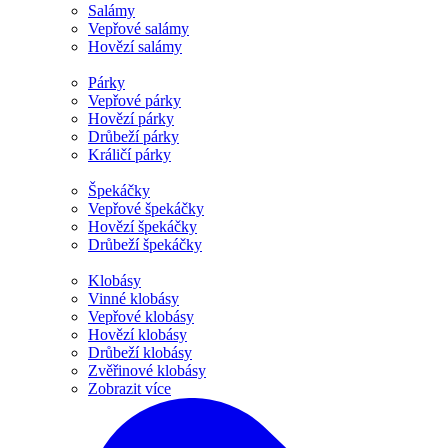
Salámy
Vepřové salámy
Hovězí salámy
Párky
Vepřové párky
Hovězí párky
Drůbeží párky
Králičí párky
Špekáčky
Vepřové špekáčky
Hovězí špekáčky
Drůbeží špekáčky
Klobásy
Vinné klobásy
Vepřové klobásy
Hovězí klobásy
Drůbeží klobásy
Zvěřinové klobásy
Zobrazit více