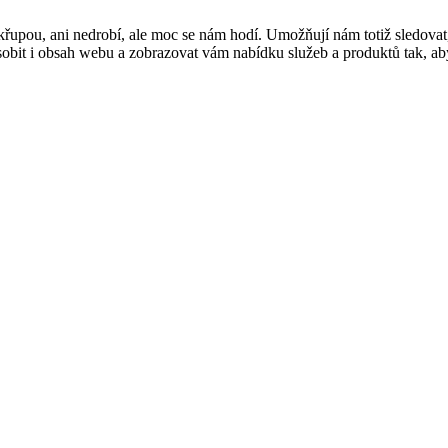
řupou, ani nedrobí, ale moc se nám hodí. Umožňují nám totiž sledovat
t i obsah webu a zobrazovat vám nabídku služeb a produktů tak, abyst