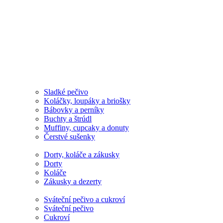
Sladké pečivo
Koláčky, loupáky a briošky
Bábovky a perníky
Buchty a štrúdl
Muffiny, cupcaky a donuty
Čerstvé sušenky
Dorty, koláče a zákusky
Dorty
Koláče
Zákusky a dezerty
Sváteční pečivo a cukroví
Sváteční pečivo
Cukroví