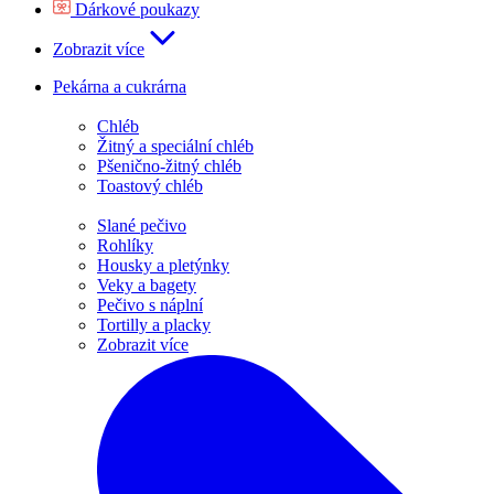
Dárkové poukazy
Zobrazit více
Pekárna a cukrárna
Chléb
Žitný a speciální chléb
Pšenično-žitný chléb
Toastový chléb
Slané pečivo
Rohlíky
Housky a pletýnky
Veky a bagety
Pečivo s náplní
Tortilly a placky
Zobrazit více