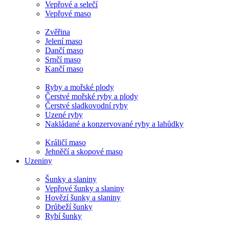
Vepřové a selečí
Vepřové maso
Zvěřina
Jelení maso
Dančí maso
Srnčí maso
Kančí maso
Ryby a mořské plody
Čerstvé mořské ryby a plody
Čerstvé sladkovodní ryby
Uzené ryby
Nakládané a konzervované ryby a lahůdky
Králičí maso
Jehněčí a skopové maso
Uzeniny
Šunky a slaniny
Vepřové šunky a slaniny
Hovězí šunky a slaniny
Drůbeží šunky
Rybí šunky