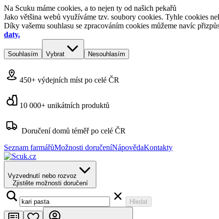
Na Scuku máme cookies, a to nejen ty od našich pekařů
Jako většina webů využíváme tzv. soubory cookies. Tyhle cookies nek
Díky vašemu souhlasu se zpracováním cookies můžeme navíc přizpůsobi
daty.
Souhlasím
Vybrat
Nesouhlasím
450+ výdejních míst po celé ČR
10 000+ unikátních produktů
Doručení domů téměř po celé ČR
Seznam farmářů
Možnosti doručení
Nápověda
Kontakty
Vyzvednutí nebo rozvoz
Zjistěte možnosti doručení
Hledat