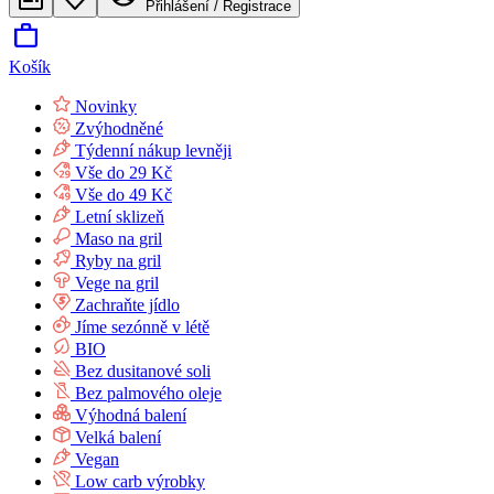
Přihlášení / Registrace
Košík
Novinky
Zvýhodněné
Týdenní nákup levněji
Vše do 29 Kč
Vše do 49 Kč
Letní sklizeň
Maso na gril
Ryby na gril
Vege na gril
Zachraňte jídlo
Jíme sezónně v létě
BIO
Bez dusitanové soli
Bez palmového oleje
Výhodná balení
Velká balení
Vegan
Low carb výrobky