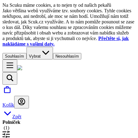
Na Scuku máme cookies, a to nejen ty od našich pekařů
Jako většina webů využíváme tzv. soubory cookies. Tyhle cookies
nekřupou, ani nedrobí, ale moc se nám hodí. Umožňují nám totiž
sledovat, jak Scuk.cz využíváte. A to nám pomůže posunout se zase
o kus dál. Díky vašemu souhlasu se zpracováním cookies můžeme
navíc přizpůsobit i obsah webu a zobrazovat vám nabídku služeb
a produktů tak, abyste si ji vychutnali co nejvíce.
Přečtěte si, jak
nakládáme s vašimi daty.
Souhlasím
Vybrat
Nesouhlasím
Košík
Zpět
Polníček
(
1
)