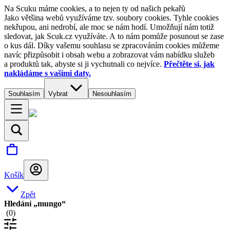
Na Scuku máme cookies, a to nejen ty od našich pekařů
Jako většina webů využíváme tzv. soubory cookies. Tyhle cookies
nekřupou, ani nedrobí, ale moc se nám hodí. Umožňují nám totiž
sledovat, jak Scuk.cz využíváte. A to nám pomůže posunout se zase
o kus dál. Díky vašemu souhlasu se zpracováním cookies můžeme
navíc přizpůsobit i obsah webu a zobrazovat vám nabídku služeb
a produktů tak, abyste si ji vychutnali co nejvíce.
Přečtěte si, jak
nakládáme s vašimi daty.
Souhlasím
Vybrat
Nesouhlasím
Košík
Zpět
Hledání „mungo“
(
0
)